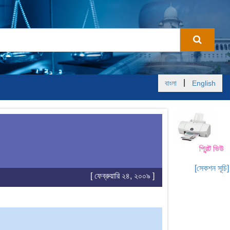
|
বাংলা
English
প্রিন্ট ভিউ
[সেকশন সূচি]
[ ফেব্রুয়ারি ২৪, ২০০৯ ]