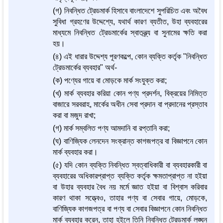
(গ) নিবন্ধিত ট্রেডমার্ক হিসাবে বাংলাদেশে সুপরিচিত এবং অবৈধ
সুবিধা গ্রহণের উদ্দেশ্যে, যথার্থ কারণ ব্যতীত, উহা ব্যবহারের
মাধ্যমে নিবন্ধিত ট্রেডমার্কের স্বাতন্ত্র্য বা সুনামের ক্ষতি করা
হয়।
(৪) এই ধারার উদ্দেশ্য পূরণকল্পে, কোন ব্যক্তি কর্তৃক "নিবন্ধিত
ট্রেডমার্কের ব্যবহার" অর্থ-
(ক) পণ্যের গায়ে বা মোড়কে মার্ক সংযুক্ত করা;
(খ) মার্ক ব্যবহার করিয়া কোন পণ্য প্রদর্শন, বিক্রয়ের নিমিত্ত
বাজারে সরবরাহ, মার্কের অধীন সেবা প্রদান বা প্রদানের প্রস্তাব
করা বা মজুদ রাখা;
(গ) মার্ক সম্বলিত পণ্য আমদানি বা রপ্তানি করা;
(ঘ) বাণিজ্যিক লেনদেন সংক্রান্ত কাগজপত্র বা বিজ্ঞাপনে কোন
মার্ক ব্যবহার করা।
(৫) যদি কোন ব্যক্তি নিবন্ধিত স্বত্বাধিকারী বা ব্যবহারকারী বা
ব্যবহারের অধিকারপ্রাপ্ত ব্যক্তি কর্তৃক ক্ষমতাপ্রাপ্ত না হইয়া
বা উহার ব্যবহার বৈধ নয় মর্মে জ্ঞাত হইয়া বা বিশ্বাস করিবার
কারণ থাকা সত্ত্বেও, তাহার পণ্য বা সেবার গায়ে, মোড়কে,
বাণিজ্যিক কাগজপত্র বা পণ্য বা সেবার বিজ্ঞাপনে কোন নিবন্ধিত
মার্ক ব্যবহার করেন, তাহা হইলে তিনি নিবন্ধিত ট্রেডমার্ক লঙ্ঘন