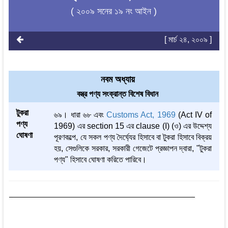
( ২০০৯ সনের ১৯ নং আইন )
[ মার্চ ২৪, ২০০৯ ]
নবম অধ্যায়
বস্ত্র পণ্য সংক্রান্ত বিশেষ বিধান
টুকরা
৬৯। ধারা ৬৮ এবং
Customs Act, 1969
(Act IV of
পণ্য
1969) এর section 15 এর clause (I) (ও) এর উদ্দেশ্য
ঘোষণা
পূরণকল্পে, যে সকল পণ্য দৈর্ঘ্যের হিসাবে বা টুকরা হিসাবে বিক্রয়
হয়, সেগুলিকে সরকার, সরকারী গেজেটে প্রজ্ঞাপন দ্বারা, "টুকরা
পণ্য" হিসাবে ঘোষণা করিতে পারিবে।