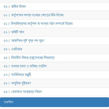
৪৯। বার্ষিক হিসাব
৫০। কর্তৃপক্ষের সদস্য হওয়ার ক্ষেত্রে বিধি-নিষেধ
৫১। বিশ্ববিদ্যালয় কর্তৃপক্ষ বা সংস্থা গঠন সম্পর্কে বিরোধ
৫২। কমিটি গঠন
৫৩। আকস্মিক-সৃষ্ট শূন্য পদ পূরণ
৫৪। এখতিয়ার
৫৫। বিতর্কিত বিষয়ে চ্যান্সেলরের সিদ্ধান্ত
৫৬। অবসর ভাতা ও ভবিষ্য তহবিল
৫৭। সংবিধিবদ্ধ মঞ্জুরী
৫৮। অসুবিধা দূরীকরণ
৫৯। হেফাজত সংক্রান্ত বিধান
তফসিল