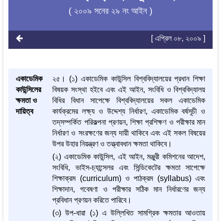
( ২০০৯ সনের ২৯ নং আইন )
[ এপ্রিল ০৮, ২০০৯ ]
একাডেমিক
২৫। (১) একাডেমিক কাউন্সিল বিশ্ববিদ্যালয়ের প্রধান শিক্ষা
কাউন্সিলের
বিষয়ক সংস্থা হইবে এবং এই আইন, সংবিধি ও বিশ্ববিদ্যালয়
ক্ষমতা ও
বিধির বিধান সাপেক্ষে বিশ্ববিদ্যালয়ের সকল একাডেমিক
দায়িত্ব
কার্যক্রমের লক্ষ্য ও উদ্দেশ্য নির্ধারণ, একাডেমিক বর্ষসূচী ও
তদ্‌সম্পর্কিত পরিকল্পনা প্রণয়ন, শিক্ষা প্রশিক্ষণ ও পরীক্ষার মান
নির্ধারণ ও সংরক্ষণের জন্য দায়ী থাকিবে এবং এই সকল বিষয়ের
উপর উহার নিয়ন্ত্রণ ও তত্ত্বাবধান ক্ষমতা থাকিবে।
(২) একাডেমিক কাউন্সিল, এই আইন, মঞ্জুরী কমিশনের আদেশ,
সংবিধি, ভাইস-চ্যান্সেলর এবং সিন্ডিকেটের ক্ষমতা সাপেক্ষে
শিক্ষাক্রম (curriculum) ও পাঠক্রম (syllabus) এবং
শিক্ষাদান, গবেষণা ও পরীক্ষার সঠিক মান নির্ধারণের জন্য
প্রবিধান প্রণয়ন করিতে পারিবে।
(৩) উপ-ধারা (১) এ উল্লিখিত সামগ্রিক ক্ষমতার আওতায়