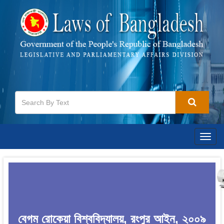
Togg
navig
বেগম রোকেয়া বিশ্ববিদ্যালয়, রংপুর আইন, ২০০৯