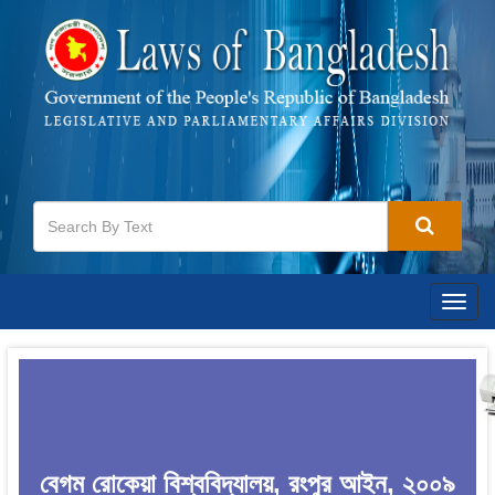
Togg
navig
বেগম রোকেয়া বিশ্ববিদ্যালয়, রংপুর আইন, ২০০৯