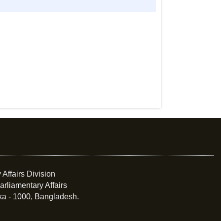
 Affairs Division
arliamentary Affairs
ka - 1000, Bangladesh.