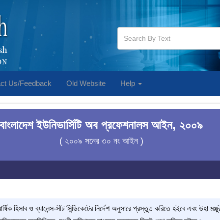
ct Us/Feedback
Old Website
Help
বাংলাদেশ ইউনিভার্সিটি অব প্রফেশনালস আইন, ২০০৯
( ২০০৯ সনের ৩০ নং আইন )
র্ষিক হিসাব ও ব্যালেন্স-সীট সিন্ডিকেটের নির্দেশ অনুসারে প্রস্তুত করিতে হইবে এবং উহা মঞ্জ