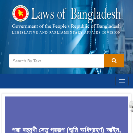
Togg
navig
পদ্মা বহুমুখী সেতু প্রকল্প (ভূমি অধিগ্রহণ) আইন,