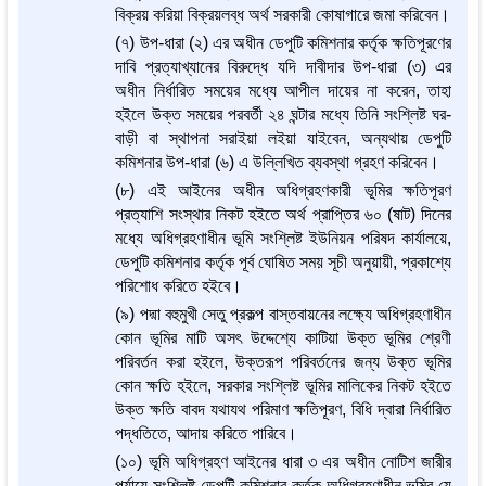
বিক্রয় করিয়া বিক্রয়লব্ধ অর্থ সরকারী কোষাগারে জমা করিবেন।
(৭) উপ-ধারা (২) এর অধীন ডেপুটি কমিশনার কর্তৃক ক্ষতিপূরণের
দাবি প্রত্যাখ্যানের বিরুদ্ধে যদি দাবীদার উপ-ধারা (৩) এর
অধীন নির্ধারিত সময়ের মধ্যে আপীল দায়ের না করেন, তাহা
হইলে উক্ত সময়ের পরবর্তী ২৪ ঘন্টার মধ্যে তিনি সংশ্লিষ্ট ঘর-
বাড়ী বা স্থাপনা সরাইয়া লইয়া যাইবেন, অন্যথায় ডেপুটি
কমিশনার উপ-ধারা (৬) এ উল্লিখিত ব্যবস্থা গ্রহণ করিবেন।
(৮) এই আইনের অধীন অধিগ্রহণকারী ভূমির ক্ষতিপূরণ
প্রত্যাশি সংস্থার নিকট হইতে অর্থ প্রাপ্তির ৬০ (ষাট) দিনের
মধ্যে অধিগ্রহণাধীন ভূমি সংশ্লিষ্ট ইউনিয়ন পরিষদ কার্যালয়ে,
ডেপুটি কমিশনার কর্তৃক পূর্ব ঘোষিত সময় সূচী অনুয়ায়ী, প্রকাশ্যে
পরিশোধ করিতে হইবে।
(৯) পদ্মা বহুমুখী সেতু প্রকল্প বাস্তবায়নের লক্ষ্যে অধিগ্রহণাধীন
কোন ভূমির মাটি অসৎ উদ্দেশ্যে কাটিয়া উক্ত ভূমির শ্রেণী
পরিবর্তন করা হইলে, উক্তরূপ পরিবর্তনের জন্য উক্ত ভূমির
কোন ক্ষতি হইলে, সরকার সংশ্লিষ্ট ভূমির মালিকের নিকট হইতে
উক্ত ক্ষতি বাবদ যথাযথ পরিমাণ ক্ষতিপূরণ, বিধি দ্বারা নির্ধারিত
পদ্ধতিতে, আদায় করিতে পারিবে।
(১০) ভূমি অধিগ্রহণ আইনের ধারা ৩ এর অধীন নোটিশ জারীর
পর্যায়ে সংশ্লিষ্ট ডেপুটি কমিশনার কর্তৃক অধিগ্রহণাধীন ভূমির যে