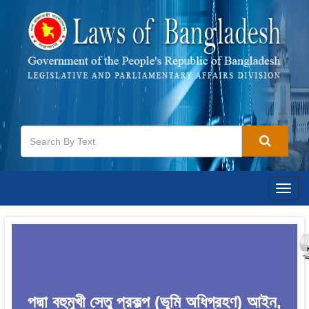
Togg
navig
পদ্মা বহুমুখী সেতু প্রকল্প (ভূমি অধিগ্রহণ) আইন,