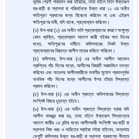
ভূমির শ্রেণী পরিবর্তন করা হইয়াছে, তাহা হইলে তিনি উক্তরূপ
ঘর-বাড়ী বা স্থাপনা বা পরিবর্তনকে উক্ত ধারা ১১ এর অধীন
ক্ষতিপূরণ প্রদানের জন্য বিবেচনা করিবেন না এবং এইরূপ
ক্ষতিপূরণের দাবী, যদি থাকে, প্রত্যাখ্যান করিবেন।
(৩) উপ-ধারা (২) এর অধীন দাবি প্রত্যাখ্যানের কারণে সংক্ষুব্ধ
কোন ব্যক্তি, প্রত্যাখ্যান আদেশ জারী হইবার সাত দিনের
মধ্যে, ক্ষতিপূরণের দাবীতে কমিশনারের নিকট উক্ত
প্রত্যাখ্যানের বিরুদ্ধে আপীল দায়ের করিতে পারিবেন।
(৪) কমিশনার, উপ-ধারা (৩) এর অধীন আপীল আবেদন
প্রাপ্তির পাঁচ দিনের মধ্যে, আপীলের বিষয়টি সরজমিনে তদন্ত
করিবেন এবং অতঃপর আপীলকারীকে শুনানীর সুযোগ প্রদানপূর্বক
অনধিক পাঁচ দিনের মধ্যে আপীলের উপর তাঁহার সিদ্ধান্ত
প্রদান করিবেন।
(৫) উপ-ধারা (৪) এর অধীন প্রদত্ত কমিশনারের সিদ্ধান্ত
সংশ্লিষ্ট বিষয়ে চূড়ান্ত হইবে।
(৬) উপ-ধারা (৪) এর অধীন প্রদত্ত সিদ্ধান্ত দ্বারা যদি
আপীল নামঞ্জুর করা হয়, তাহা হইলে উক্তরূপ সিদ্ধান্তের
আদেশ জারীর ২৪ ঘন্টার মধ্যে আপীলকারী সংশ্লিষ্ট ঘর-বাড়ী বা
স্থাপনা নিজ খরচ ও দায়িত্বে সরাইয়া লইয়া যাইবেন, অন্যথায়
ডেপুটি কমিশনার উক্ত ঘর-বাড়ী বা স্থাপনা প্রকাশ্যে নীলামে