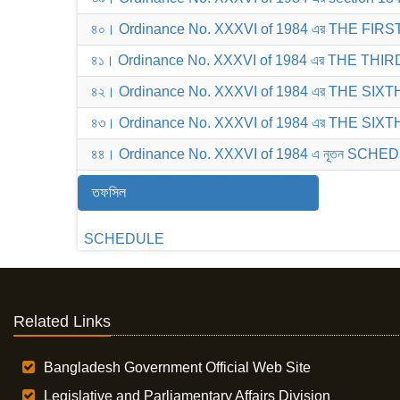
৪০। Ordinance No. XXXVI of 1984 এর THE FIR
৪১। Ordinance No. XXXVI of 1984 এর THE THI
৪২। Ordinance No. XXXVI of 1984 এর THE SIX
৪৩। Ordinance No. XXXVI of 1984 এর THE SIX
৪৪। Ordinance No. XXXVI of 1984 এ নূতন SCHED
তফসিল
SCHEDULE
Related Links
Bangladesh Government Official Web Site
Legislative and Parliamentary Affairs Division