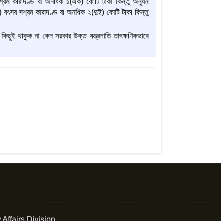
রম কারাদণ্ড বা অনধিক ১(এক) কোটি টাকা কিন্তু অন্যুন
) বৎসর সশ্রম কারাদণ্ড বা অনধিক ২(দুই) কোটি টাকা কিন্তু
কিছুই থাকুক না কেন সরকার উক্ত যন্ত্রপাতি তাৎক্ষণিকভাবে
 Affairs Division