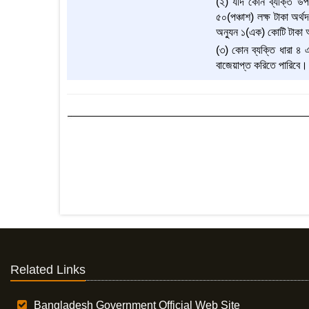
(২) যদি কোন ব্যক্তি উপ
৫০(পঞ্চাশ) লক্ষ টাকা অর্
অন্যুন ১(এক) কোটি টাকা 
(৩) কোন ব্যক্তি ধারা ৪ এ
বাজেয়াপ্ত করিতে পারিবে।
Related Links
Bangladesh Government Official Web Site