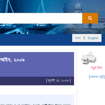
|
বাংলা
English
্ষণ আইন, ২০০৯
প্রিন্ট ভিউ
[সেকশন সূচি]
[ জুলাই ১৪, ২০০৯ ]