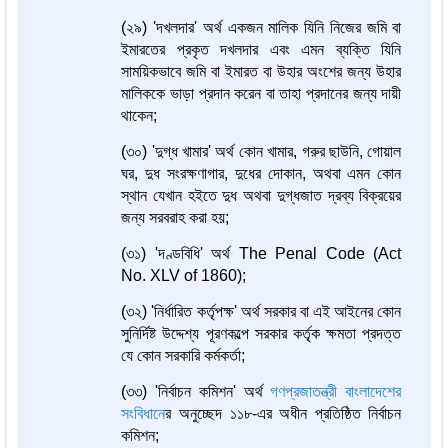
(২৯) 'দখলদার' অর্থ একজন মালিক যিনি নিজের জমি বা
ইমারতের প্রকৃত দখলদার এবং এমন ব্যক্তি যিনি
সাময়িকভাবে জমি বা ইমারত বা উহার অংশের জন্য উহার
মালিককে ভাড়া প্রদান করেন বা তাহা প্রদানের জন্য দায়ী
থাকেন;
(৩০) 'দুগ্ধ খামার' অর্থ কোন খামার, গরুর ছাউনি, গোয়াল
ঘর, দুধ সংরক্ষণাগার, দুধের দোকান, অথবা এমন কোন
স্থান যেখান হইতে দুধ অথবা দুগ্ধজাত দ্রব্য বিক্রয়ের
জন্য সরবরাহ করা হয়;
(৩১) 'দণ্ডবিধি' অর্থ The Penal Code (Act
No. XLV of 1860);
(৩২) 'নির্ধারিত কর্তৃপক্ষ' অর্থ সরকার বা এই আইনের কোন
সুনির্দিষ্ট উদ্দেশ্য পূরণকল্পে সরকার কর্তৃক ক্ষমতা প্রদত্ত
যে কোন সরকারি কর্মকর্তা;
(৩৩) 'নির্বাচন কমিশন' অর্থ
গণপ্রজাতন্ত্রী বাংলাদেশের
সংবিধান
ের অনুচ্ছেদ ১১৮-এর অধীন প্রতিষ্ঠিত নির্বাচন
কমিশন;