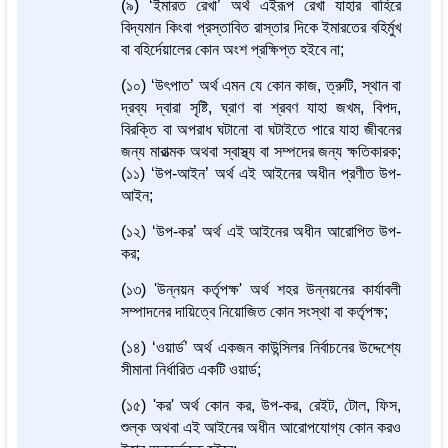
(৯) ‘ইমারত রেখা’ অর্থ এইরূপ রেখা যাহার বাহিরে
বিদ্যমান কিংবা প্রস্তাবিত রাস্তার দিকে ইমারতের বহির্মুখ
বা বহির্দেয়ালের কোন অংশ প্রক্ষিপ্ত হইবে না;
(১০) ‘উৎপাত’ অর্থ এমন যে কোন কাজ, ত্রুটি, স্থান বা
দ্রব্য দ্বারা সৃষ্টি, ঘ্রাণ বা শ্রবণ যাহা জখম, বিপদ,
বিরক্তি বা অপরাধ ঘটানো বা ঘটাইতে পারে যাহা জীবনের
জন্য মারাত্মক অথবা স্বাস্থ্য বা সম্পদের জন্য ক্ষতিকারক;
(১১) ‘উপ-আইন’ অর্থ এই আইনের অধীন প্রণীত উপ-
আইন;
(১২) ‘উপ-কর’ অর্থ এই আইনের অধীন আরোপিত উপ-
কর;
(১৩) 'উন্নয়ন কর্তৃপক্ষ' অর্থ শহর উন্নয়নের কার্যাবলী
সম্পাদনের দায়িত্বে নিয়োজিত কোন সংস্থা বা কর্তৃপক্ষ;
(১৪) ‘ওয়ার্ড’ অর্থ একজন কাউন্সিলর নির্বাচনের উদ্দেশ্যে
সীমানা নির্ধারিত একটি ওয়ার্ড;
(১৫) 'কর' অর্থ কোন কর, উপ-কর, রেইট, টোল, ফিস,
শুল্ক অথবা এই আইনের অধীন আরোপযোগ্য কোন করও