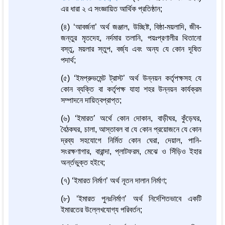
এর ধারা ২ এ সংজ্ঞায়িত আর্থিক প্রতিষ্ঠান;
(৪) ‘আবর্জনা’ অর্থ জঞ্জাল, উচ্ছিষ্ট, বিষ্ঠা-ময়লাদি, জীব-
জন্তুর মৃতদেহ, নর্দমার তলানি, পয়ঃপ্রণালীর থিতানো
বস্তু, ময়লার স্তুপ, বর্জ্য এবং অন্য যে কোন দূষিত
পদার্থ;
(৫) ‘ইমপ্রুভমেন্ট ট্রাস্ট’ অর্থ উন্নয়ন কর্তৃপক্ষসহ যে
কোন ব্যক্তি বা কর্তৃপক্ষ যাহা শহর উন্নয়ন কার্যক্রম
সম্পাদনে দায়িত্বপ্রাপ্ত;
(৬) ‘ইমারত’ অর্থে কোন দোকান, বাড়ীঘর, কুঁড়েঘর,
বৈঠকঘর, চালা, আস্তাবল বা যে কোন প্রয়োজনে যে কোন
দ্রব্য সহযোগে নির্মিত কোন ঘেরা, দেয়াল, পানি-
সংরক্ষণাগার, বারান্দা, প্লাটফরম, মেঝে ও সিঁড়িও ইহার
অর্ন্তভুক্ত হইবে;
(৭) ‘ইমারত নির্মাণ’ অর্থ নূতন দালান নির্মাণ;
(৮) ‘ইমারত পুনঃনির্মাণ’ অর্থ নির্দেশিতভাবে একটি
ইমারতের উল্লেখযোগ্য পরিবর্তন;