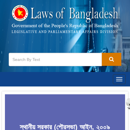
Togg
navig
স্থানীয় সরকার (পৌরসভা) আইন, ২০০৯