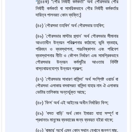
1
[(৪৪ক) “পৌর নির্বাহী কর্মকর্তা” অর্থ পৌরসভার পৌর
নির্বাহী কর্মকর্তা বা সাময়িকভাবে পৌর নির্বাহী কর্মকর্তার
দায়িত্ব পালনরত কোন ব্যক্তি;]
(৪৫) 'পৌরসভা তহবিল' অর্থ পৌরসভার তহবিল;
(৪৬) 'পৌরসভার মাস্টার প্ল্যান' অর্থ পৌরসভার সীমানার
আওতাধীন উন্নয়ন পরিকল্পনার কাঠামো; ভূমি ব্যবহার,
পরিবহন ও ব্যবস্থাপনা, পয়ঃনিষ্কাশন এবং পরিবেশ
ব্যবস্থাপনার নীতি ও কৌশল নির্ধারণ এবং সামগ্রিকভাবে
পৌরসভার উন্নয়ন কর্মসূচীর আওতায় নির্দিষ্ট
বাস্তবায়নযোগ্য উন্নয়ন প্রকল্প;
(৪৭) 'পৌরসভার সাধারণ বাসিন্দা' অর্থ সংশ্লিষ্ট ওয়ার্ড বা
পৌরসভা এলাকায় বসবাসরত বাসিন্দা যাহার নাম ঐ এলাকার
ভোটার তালিকায় অন্তর্ভুক্ত আছে;
(৪৮) 'ফিস' অর্থ এই আইনের অধীন নির্ধারিত ফিস;
(৪৯) 'বসত বাড়ি' অর্থ কোন ইমারত যাহা সম্পূর্ণ বা
প্রধানতঃ মানুষের ব্যবহারের জন্য ব্যবহৃত হইয়া থাকে;
(৫০) 'বাজার' অর্থে এমন কোন স্থান যেখানে জনগণ মাছ,