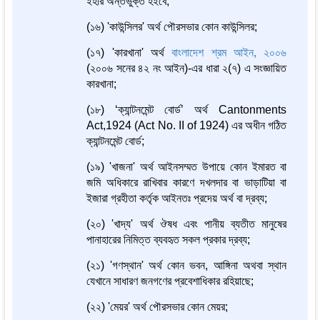
ইহার অন্তর্ভুক্ত হইবে;
(১৬) 'কাউন্সিলর' অর্থ পৌরসভার কোন কাউন্সিলর;
(১৭) 'কারখানা' অর্থ
বাংলাদেশ শ্রম আইন, ২০০৬
(২০০৬ সনের ৪২ নং আইন)-এর ধারা ২(৭) এ সংজ্ঞায়িত
কারখানা;
(১৮) ‘ক্যান্টনমেন্ট বোর্ড’ অর্থ Cantonments
Act,1924 (Act No. II of 1924) এর অধীন গঠিত
ক্যান্টনমেন্ট বোর্ড;
(১৯) 'খাজনা' অর্থ আইনসম্মত উপায়ে কোন ইমারত বা
জমি অধিকারে রাখিবার কারণে দখলদার বা ভাড়াটিয়া বা
ইজারা গ্রহীতা কর্তৃক আইনতঃ প্রদেয় অর্থ বা দ্রব্য;
(২০) 'খাদ্য' অর্থ ঔষধ এবং পানীয় ব্যতীত মানুষের
পানাহারের নিমিত্ত ব্যবহৃত সকল প্রকার দ্রব্য;
(২১) 'গণস্থান' অর্থ কোন ভবন, আঙ্গিনা অথবা স্থান
যেখানে সাধারণ জনগণের প্রবেশাধিকার রহিয়াছে;
(২২) 'মেয়র' অর্থ পৌরসভার কোন মেয়র;