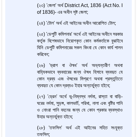
(২৩) 'জেলা' অর্থ District Act, 1836 (Act No. I
of 1836)- এর অধীন সৃষ্ট জেলা;
(২৪) 'টোল' অর্থ এই আইনের অধীন আরোপিত টোল;
(২৫) 'ডেপুটি কমিশনার' অর্থে এই আইনের অধীনে সরকার
কর্তৃক বিশেষভাবে নিয়োগকৃত কোন কর্মকর্তাকে বুঝাইবে
যিনি ডেপুটি কমিশনারের সকল কিংবা যে কোন কার্য পালন
করিবেন;
(২৬) 'ড্রাগ বা ঔষধ' অর্থ অভ্যন্তরীণ অথবা
বাহ্যিকভাবে ব্যবহারের জন্য ঔষধ হিসাবে ব্যবহৃত যে
কোন দ্রব্য এবং ঔষধের মিশ্রণে অথবা প্রস্তুতিতে
ব্যবহৃত যে কোন দ্রব্যও ইহার অন্তর্ভুক্ত হইবে;
(২৭) 'ড্রেন' অর্থে ভূ-নিম্নস্থ নর্দমা, রাস্তা বা বাড়ি-
ঘরের নর্দমা, সুড়ঙ্গ, কালভার্ট, পরিখা, নালা এবং বৃষ্টির পানি
ও নোংরা পানি বহনের জন্য যে কোন প্রকার ব্যবস্থাও
উহার অন্তর্ভুক্ত হইবে;
(২৮) 'তফসিল' অর্থ এই আইনের সহিত সংযুক্ত
তফসিল;