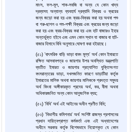
মাংস, ফল-মূল, শাক-সবজি বা অন্য যে কোন খাদ্য
দ্রব্যসহ অন্যান্য ব্যবহার্য দ্রব্যাদি বিক্রয় ও ক্রয়ের
জন্য জড়ো করা হয় এবং ক্রয়-বিক্রয় করা হয় অথবা পশু
বা গরু-ছাগল ও পশু-পক্ষী বিক্রয় এবং ক্রয়ের জন্য জড়ো
করা হয় এবং ক্রয়-বিক্রয় করা হয় এবং হাট বাজারও ইহার
অন্তর্ভুক্ত হইবে এবং এমন কোন স্থান যা বাজার বা হাট-
বাজার হিসাবে বিধি অনুসারে ঘোষণা করা হইয়াছে।
(৫১) 'বাৎসরিক বাড়ি ভাড়া বাবদ মূল্য' অর্থ কোন ইমারতে
রক্ষিত আসবাবপত্র ও জায়গার উপর অবস্থিত যন্ত্রপাতি
ব্যতীত ইমারত ও জায়গার প্রত্যাশিত যুক্তিসংগত
বৎসরান্তরের ভাড়া, দখলজনিত কারণে ভাড়াটিয়া কর্তৃক
ইমারতের মালিক অথবা জায়গার মালিককে প্রদত্ত সমুদয়
অর্থ কিংবা অঙ্গীকারকৃত প্রদেয় অর্থ, কর, বীমা অথবা
অধিকারজনিত অন্য কোন আনুষংগিক ব্যয়;
(৫২) 'বিধি' অর্থ এই আইনের অধীন প্রণীত বিধি;
(৫৩) 'বিভাগীয় কমিশনার' অর্থ সংশিষ্ট রাজস্ব প্রশাসনের
প্রধান দায়িত্বপ্রাপ্ত কর্মকর্তা এবং এই অধ্যাদেশের
অধীনে সরকার কর্তৃক বিশেষভাবে নিয়োগকৃত যে কোন