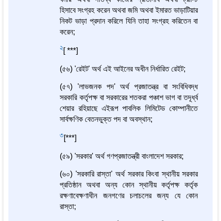
হিসাবে সংগ্রহ করেন অথবা জমি অথবা ইমারত ভাড়াটিয়ার
নিকট ভাড়া প্রদান করিলে যিনি তাহা সংগ্রহ করিতেন বা
করেন;
2
[ ***]
(৫৬) 'রেইট' অর্থ এই আইনের অধীন নির্ধারিত রেইট;
(৫৭) 'লাভজনক পদ' অর্থ প্রজাতন্ত্র বা সংবিধিবদ্ধ
সরকারি কর্তৃপক্ষ বা সরকারের শতকরা পঞ্চাশ ভাগ বা তদূর্ধ্ব
শেয়ার রহিয়াছে এইরূপ পাবলিক লিমিটেড কোম্পানীতে
সার্বক্ষণিক বেতনভুক্ত পদ বা অবস্থান;
3
[***]
(৫৯) 'সরকার' অর্থ গণপ্রজাতন্ত্রী বাংলাদেশ সরকার;
(৬০) 'সরকারি রাস্তা' অর্থ সরকার কিংবা স্থানীয় সরকার
প্রতিষ্ঠান অথবা অন্য কোন স্থানীয় কর্তৃপক্ষ কর্তৃক
রক্ষণাবেক্ষণাধীন জনগণের চলাচলের জন্য যে কোন
রাস্তা;