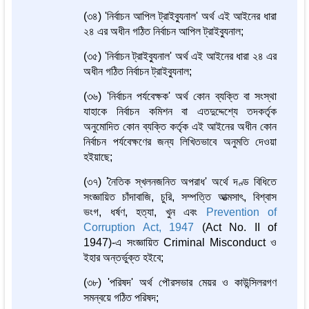
(৩৪) 'নির্বাচন আপিল ট্রাইব্যুনাল' অর্থ এই আইনের ধারা
২৪ এর অধীন গঠিত নির্বাচন আপিল ট্রাইব্যুনাল;
(৩৫) 'নির্বাচন ট্রাইব্যুনাল' অর্থ এই আইনের ধারা ২৪ এর
অধীন গঠিত নির্বাচন ট্রাইব্যুনাল;
(৩৬) 'নির্বাচন পর্যবেক্ষক' অর্থ কোন ব্যক্তি বা সংস্থা
যাহাকে নির্বাচন কমিশন বা এতদুদ্দেশ্যে তদকর্তৃক
অনুমোদিত কোন ব্যক্তি কর্তৃক এই আইনের অধীন কোন
নির্বাচন পর্যবেক্ষণের জন্য লিখিতভাবে অনুমতি দেওয়া
হইয়াছে;
(৩৭) 'নৈতিক স্খলনজনিত অপরাধ' অর্থে দণ্ড বিধিতে
সংজ্ঞায়িত চাঁদাবাজি, চুরি, সম্পত্তি আত্মসাৎ, বিশ্বাস
ভংগ, ধর্ষণ, হত্যা, খুন এবং
Prevention of
Corruption Act, 1947
(Act No. II of
1947)-এ সংজ্ঞায়িত Criminal Misconduct ও
ইহার অন্তর্ভুক্ত হইবে;
(৩৮) 'পরিষদ' অর্থ পৌরসভার মেয়র ও কাউন্সিলরগণ
সমন্বয়ে গঠিত পরিষদ;