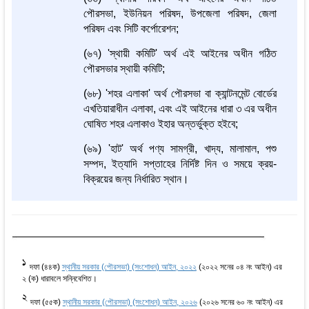
পৌরসভা, ইউনিয়ন পরিষদ, উপজেলা পরিষদ, জেলা
পরিষদ এবং সিটি কর্পোরেশন;
(৬৭) 'স্থায়ী কমিটি' অর্থ এই আইনের অধীন গঠিত
পৌরসভার স্থায়ী কমিটি;
(৬৮) 'শহর এলাকা' অর্থ পৌরসভা বা ক্যান্টনমেন্ট বোর্ডের
এখতিয়ারাধীন এলাকা, এবং এই আইনের ধারা ৩ এর অধীন
ঘোষিত শহর এলাকাও ইহার অন্তর্ভুক্ত হইবে;
(৬৯) 'হাট' অর্থ পণ্য সামগ্রী, খাদ্য, মালামাল, পশু
সম্পদ, ইত্যাদি সপ্তাহের নির্দিষ্ট দিন ও সময়ে ক্রয়-
বিক্রয়ের জন্য নির্ধারিত স্থান।
1
দফা (৪৪ক)
স্থানীয় সরকার (পৌরসভা) (সংশোধন) আইন, ২০২২
(২০২২ সনের ০৪ নং আইন) এর
২ (ক) ধারাবলে সন্নিবেশিত।
2
দফা (৫৫ক)
স্থানীয় সরকার (পৌরসভা) (সংশোধন) আইন, ২০২৬
(২০২৬ সনের ৬০ নং আইন) এর