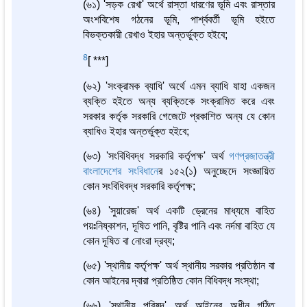
(৬১) 'সড়ক রেখা' অর্থে রাস্তা ধারণের ভূমি এবং রাস্তার
অংশবিশেষ গঠনের ভূমি, পার্শ্ববর্তী ভূমি হইতে
বিভক্তকারী রেখাও ইহার অন্তর্ভুক্ত হইবে;
4
[ ***]
(৬২) 'সংক্রামক ব্যাধি' অর্থে এমন ব্যাধি যাহা একজন
ব্যক্তি হইতে অন্য ব্যক্তিকে সংক্রামিত করে এবং
সরকার কর্তৃক সরকারি গেজেটে প্রকাশিত অন্য যে কোন
ব্যাধিও ইহার অন্তর্ভুক্ত হইবে;
(৬৩) 'সংবিধিবদ্ধ সরকারি কর্তৃপক্ষ' অর্থ
গণপ্রজাতন্ত্রী
বাংলাদেশের সংবিধান
ের ১৫২(১) অনুচ্ছেদে সংজ্ঞায়িত
কোন সংবিধিবদ্ধ সরকারি কর্তৃপক্ষ;
(৬৪) 'সুয়ারেজ' অর্থ একটি ড্রেনের মাধ্যমে বাহিত
পয়ঃনিষ্কাশন, দূষিত পানি, বৃষ্টির পানি এবং নর্দমা বাহিত যে
কোন দূষিত বা নোংরা দ্রব্য;
(৬৫) 'স্থানীয় কর্তৃপক্ষ' অর্থ স্থানীয় সরকার প্রতিষ্ঠান বা
কোন আইনের দ্বারা প্রতিষ্ঠিত কোন বিধিবদ্ধ সংস্থা;
(৬৬) 'স্থানীয় পরিষদ' অর্থ আইনের অধীন গঠিত