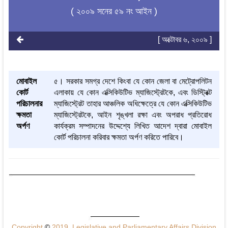
( ২০০৯ সনের ৫৯ নং আইন )
[ অক্টোবর ৬, ২০০৯ ]
মোবাইল
৫। সরকার সমগ্র দেশে কিংবা যে কোন জেলা বা মেট্রোপলিটন
কোর্ট
এলাকায় যে কোন এক্সিকিউটিভ ম্যাজিস্ট্রেটকে, এবং ডিস্ট্রিক্ট
পরিচালনার
ম্যাজিস্ট্রেট তাহার আঞ্চলিক অধিক্ষেত্রে যে কোন এক্সিকিউটিভ
ক্ষমতা
ম্যাজিস্ট্রেটকে, আইন শৃঙ্খলা রক্ষা এবং অপরাধ প্রতিরোধ
অর্পণ
কার্যক্রম সম্পাদনের উদ্দেশ্যে লিখিত আদেশ দ্বারা মোবাইল
কোর্ট পরিচালনা করিবার ক্ষমতা অর্পণ করিতে পারিবে।
Copyright
©
2019, Legislative and Parliamentary Affairs Division