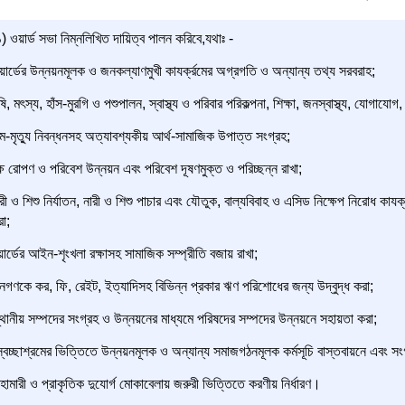
 ওয়ার্ড সভা নিম্নলিখিত দায়িত্ব পালন করিবে,যথাঃ -
ার্ডের উন্নয়নমূলক ও জনকল্যাণমুখী কাযর্ক্রমের অগ্রগতি ও অন্যান্য তথ্য সরবরাহ;
ষি, মৎস্য, হাঁস-মুরগি ও পশুপালন, স্বাস্থ্য ও পরিবার পরিকল্পনা, শিক্ষা, জনস্বাস্থ্য, যোগায
্ম-মৃত্যু নিবন্ধনসহ অত্যাবশ্যকীয় আর্থ-সামাজিক উপাত্ত সংগ্রহ;
ক্ষ রোপণ ও পরিবেশ উন্নয়ন এবং পরিবেশ দূষণমুক্ত ও পরিচ্ছন্ন রাখা;
রী ও শিশু নির্যাতন, নারী ও শিশু পাচার এবং যৌতুক, বাল্যবিবাহ ও এসিড নিক্ষেপ নিরোধ কাযর
রা;
ার্ডের আইন-শৃংখলা রক্ষাসহ সামাজিক সম্প্রীতি বজায় রাখা;
গণকে কর, ফি, রেইট, ইত্যাদিসহ বিভিন্ন প্রকার ঋণ পরিশোধের জন্য উদ্বুদ্ধ করা;
থানীয় সম্পদের সংগ্রহ ও উন্নয়নের মাধ্যমে পরিষদের সম্পদের উন্নয়নে সহায়তা করা;
বেচ্ছাশ্রমের ভিত্তিতে উন্নয়নমূলক ও অন্যান্য সমাজগঠনমূলক কর্মসূচি বাস্তবায়নে এবং স
ামারী ও প্রাকৃতিক দুযোর্গ মোকাবেলায় জরুরী ভিত্তিতে করণীয় নির্ধারণ।