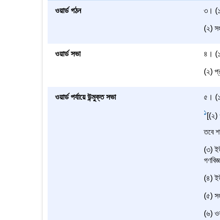
ওয়ার্ড গঠন
৩। (১
(২) সং
ওয়ার্ড সভা
৪। (১
(২) প্
ওয়ার্ড পর্যায়ে উন্মুক্ত সভা
৫। (১)
1
[(২) 
তবে শ
(৩) ইউ
গণবিজ
(৪) ইউ
(৫) সং
(৬) ওয়