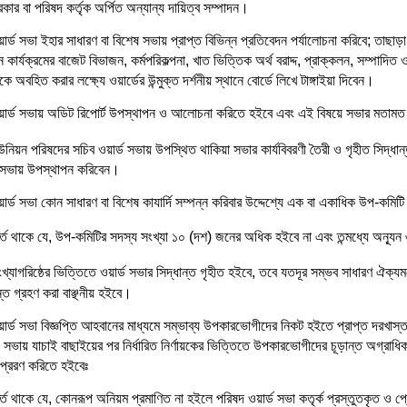
কার বা পরিষদ কর্তৃক অর্পিত অন্যান্য দায়িত্ব সম্পাদন।
ার্ড সভা ইহার সাধারণ বা বিশেষ সভায় প্রাপ্ত বিভিন্ন প্রতিবেদন পর্যালোচনা করিবে; তাছাড়া
 কার্যক্রমের বাজেট বিভাজন, কর্মপরিকল্পনা, খাত ভিত্তিক অর্থ বরাদ্দ, প্রাক্কলন, সম্পাদিত 
 অবহিত করার লক্ষ্যে ওয়ার্ডের উন্মুক্ত দর্শনীয় স্থানে বোর্ডে লিখে টাঙ্গাইয়া দিবেন।
য়ার্ড সভায় অডিট রিপোর্ট উপস্থাপন ও আলোচনা করিতে হইবে এবং এই বিষয়ে সভার মতামত 
নিয়ন পরিষদের সচিব ওয়ার্ড সভায় উপস্থিত থাকিয়া সভার কার্যবিবরণী তৈরী ও গৃহীত সিদ্ধান
ড সভায় উপস্থাপন করিবেন।
ার্ড সভা কোন সাধারণ বা বিশেষ কাযার্দি সম্পন্ন করিবার উদ্দেশ্যে এক বা একাধিক উপ-কমিট
র্ত থাকে যে, উপ-কমিটির সদস্য সংখ্যা ১০ (দশ) জনের অধিক হইবে না এবং তন্মধ্যে অন্যূ
খ্যাগরিষ্ঠের ভিত্তিতে ওয়ার্ড সভার সিদ্ধান্ত গৃহীত হইবে, তবে যতদূর সম্ভব সাধারণ ঐক
ন্ত গ্রহণ করা বাঞ্ছনীয় হইবে।
ার্ড সভা বিজ্ঞপ্তি আহবানের মাধ্যমে সম্ভাব্য উপকারভোগীদের নিকট হইতে প্রাপ্ত দরখাস
 সভায় যাচাই বাছাইয়ের পর নির্ধারিত নির্ণায়কের ভিত্তিতে উপকারভোগীদের চূড়ান্ত অগ্রাধ
প্রেরণ করিতে হইবেঃ
্ত থাকে যে, কোনরূপ অনিয়ম প্রমাণিত না হইলে পরিষদ ওয়ার্ড সভা কতৃর্ক প্রস্তুতকৃত ও প্