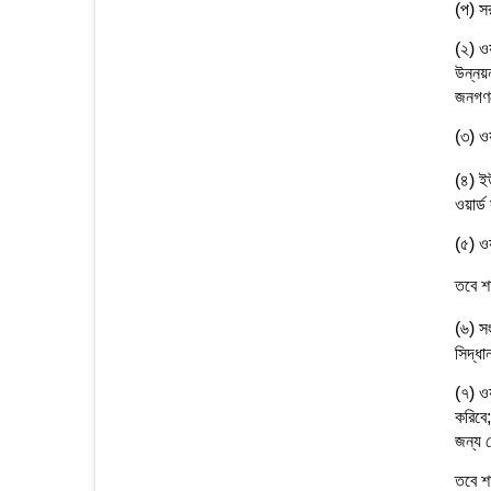
(প) সর
(২) ওয়
উন্নয়ন
জনগণকে
(৩) ও
(৪) ইউ
ওয়ার্
(৫) ওয়
তবে শ
(৬) সং
সিদ্ধা
(৭) ওয়
করিবে;
জন্য 
তবে শর