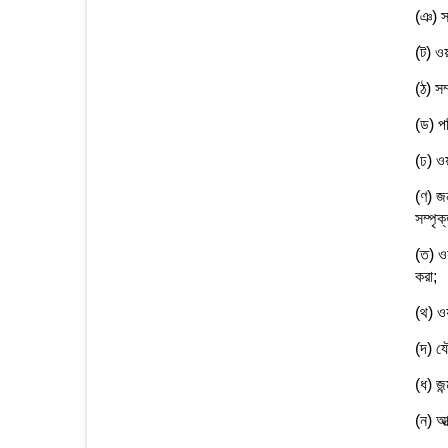
(ঞ) সর
(ট) ওয়
(ঠ) সম
(ড) পর
(ঢ) ওয়
(ণ) জন
সম্পৃক
(ত) ওয়
করা;
(থ) ওয়
(দ) যে
(ধ) জন
(ন) আত