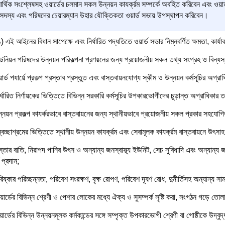
্থিক সংশ্লেষসহ ওয়ার্ডের চলমান সকল উন্নয়ন কাযর্ক্রম সম্পর্কে অবহিত করিবেন এবং ওয়ার্
ড সদস্য এবং পরিষদের চেয়ারম্যান উহার যৌক্তিকতা ওয়ার্ড সভায় উপস্থাপন করিবেন।
 এই আইনের বিধান সাপেক্ষে এবং নির্ধারিত পদ্ধতিতে ওয়ার্ড সভার নিম্নবর্ণিত ক্ষমতা, কার্য
উনিয়ন পরিষদের উন্নয়ন পরিকল্পনা প্রণয়নের জন্য প্রয়োজনীয় সকল তথ্য সংগ্রহ ও বিন্যস
ার্ড পযার্য়ে প্রকল্প প্রস্তাব প্রস্তুত এবং বাস্তবায়নযোগ্য স্কীম ও উন্নয়ন কর্মসূচির অগ্রা
র্ধারিত নির্ণায়কের ভিত্তিতে বিভিন্ন সরকারি কর্মসূচির উপকারভোগীদের চূড়ান্ত অগ্রাধিকার
্নয়ন প্রকল্প কাযর্করভাবে বাস্তবায়নের জন্য স্থানীয়ভাবে প্রয়োজনীয় সকল প্রকার সহযোগিত
বেচ্ছাশ্রমের ভিত্তিতে স্থানীয় উন্নয়ন কাযর্ক্রম এবং সেবামূলক কাযর্ক্রম বাস্তবায়নে উৎস
স্তার বাতি, নিরাপদ পানির উৎস ও অন্যান্য জনস্বাস্থ্য ইউনিট, সেচ সুবিধাদি এবং অন্যান্য 
 প্রদান;
িষ্কার পরিচ্ছন্নতা, পরিবেশ সংরক্ষণ, বৃক্ষ রোপণ, পরিবেশ দূষণ রোধ, দুনীর্তিসহ অন্যান্য স
ার্ডের বিভিন্ন শ্রেণী ও পেশার লোকের মধ্যে ঐক্য ও সুসম্পর্ক সৃষ্টি করা, সংগঠন গড়ে তোল
ার্ডের বিভিন্ন উন্নয়নমূলক কর্মকান্ডের সঙ্গে সম্পৃক্ত উপকারভোগী শ্রেণী বা গোষ্ঠীকে উদ্বু