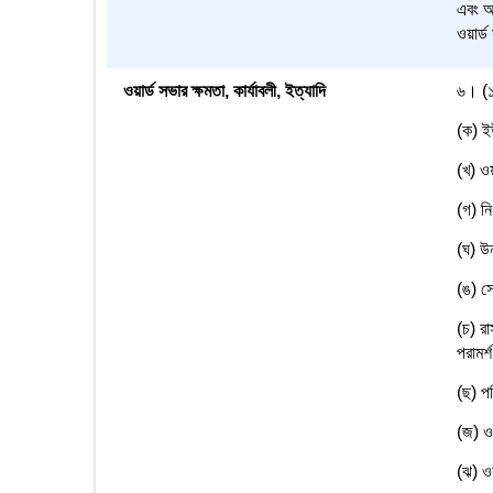
এবং আর
ওয়ার্
ওয়ার্ড সভার ক্ষমতা, কার্যাবলী, ইত্যাদি
৬। (১)
(ক) ই
(খ) ওয়
(গ) নি
(ঘ) উন
(ঙ) স্
(চ) রা
পরামর্শ
(ছ) পর
(জ) ওয়
(ঝ) ওয়