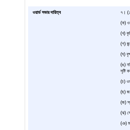
ওয়ার্ড সভার দায়িত্ব
৭। (১)
(ক) ওয়
(খ) কৃ
(গ) জন
(ঘ) বৃ
(ঙ) না
সৃষ্টি ক
(চ) ওয়
(ছ) জন
(জ) স্
(ঝ) স্
(ঞ) মহ