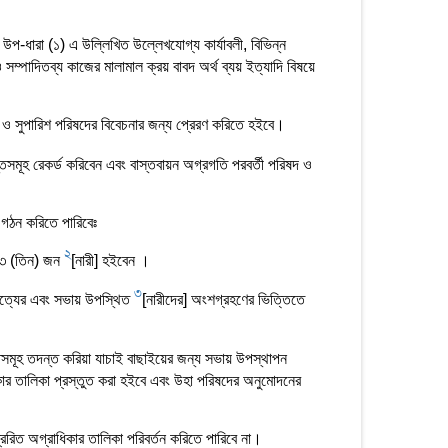
 উপ-ধারা (১) এ উল্লিখিত উল্লেখযোগ্য কার্যাবলী, বিভিন্ন
ও সম্পাদিতব্য কাজের মালামাল ক্রয় বাবদ অর্থ ব্যয় ইত্যাদি বিষয়ে
ও সুপারিশ পরিষদের বিবেচনার জন্য প্রেরণ করিতে হইবে।
্তসমূহ রেকর্ড করিবেন এবং বাস্তবায়ন অগ্রগতি পরবর্তী পরিষদ ও
ি গঠন করিতে পারিবেঃ
2
ন ৩ (তিন) জন
[নারী] হইবেন ।
3
্যমত্যের এবং সভায় উপস্থিত
[নারীদের] অংশগ্রহণের ভিত্তিতে
্তসমূহ তদন্ত করিয়া যাচাই বাছাইয়ের জন্য সভায় উপস্থাপন
িকার তালিকা প্রস্তুত করা হইবে এবং উহা পরিষদের অনুমোদনের
রেরিত অগ্রাধিকার তালিকা পরিবর্তন করিতে পারিবে না।