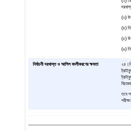
(২) কো
দরখাস
(৩) উপ
(৪) নি
(৫) উপ
(৬) নি
নির্বাচনী দরখাস্ত ও আপিল বদলীকরণের ক্ষমতা
২৪।নির
ট্রাইব
ট্রাইব
বিচারক
তবে শর
পরীক্ষ