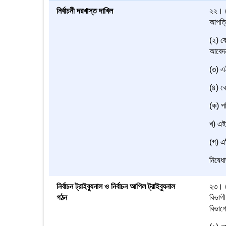
নির্বাচনী দরখাস্ত দাখিল
২২। (১
আপত্ত
(২) কো
আবেদন
(৩) এই
(৪) ক
(ক) পর
খ) এই 
(গ) এই
নিষেধা
নির্বাচন ট্রাইব্যুনাল ও নির্বাচন আপিল ট্রাইব্যুনাল
২৩। (১
গঠন
বিভাগী
বিভাগে