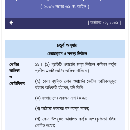
( ২০০৯ সনের ৬১ নং আইন )
[ অক্টোবর ১৫, ২০০৯ ]
চতুর্থ অধ্যায়
চেয়ারম্যান ও সদস্য নির্বাচন
ভোটার
১৯। (১) প্রতিটি ওয়ার্ডের জন্য নির্বাচন কমিশন কর্তৃক
তালিকা
প্রণীত একটি ভোটার তালিকা থাকিবে।
ও
(২) কোন ব্যক্তি কোন ওয়ার্ডের ভোটার তালিকাভুক্ত
ভোটাধিকার
হইবার অধিকারী হইবেন, যদি তিনি-
(ক) বাংলাদেশের একজন নাগরিক হন;
(খ) আঠারো বৎসরের কম বয়স্ক নহেন;
(গ) কোন উপযুক্ত আদালত কর্তৃক অপ্রকৃতিস্থ বলিয়া
ঘোষিত নহেন;