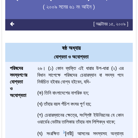
( ২০০৯ সনের ৬১ নং আইন )
[ অক্টোবর ১৫, ২০০৯ ]
ষষ্ঠ অধ্যায়
যোগ্যতা ও অযোগ্যতা
পরিষদের
২৬। (১) কোন ব্যক্তি এই ধারার উপ-ধারা (২) এর
সদস্যগণের
বিধান সাপেক্ষে পরিষদের চেয়ারম্যান বা সদস্য পদে
যোগ্যতা
নির্বাচিত হইবার যোগ্য হইবেন, যদি-
ও
(ক) তিনি বাংলাদেশের নাগরিক হন;
অযোগ্যতা
(খ) তাঁহার বয়স পঁচিশ বৎসর পূর্ণ হয়;
(গ) চেয়ারম্যানের ক্ষেত্রে, সংশ্লিষ্ট ইউনিয়নের যে কোন
ওয়ার্ডের ভোটার তালিকায় তাঁহার নাম লিপিবদ্ধ থাকে;
1
(ঘ) সংরক্ষিত
[নারী] আসনের সদস্যসহ অন্যান্য