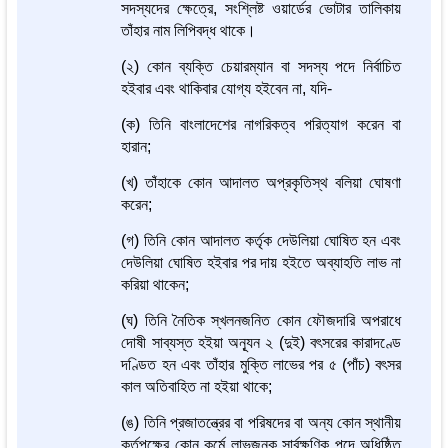
সদস্যদের ক্ষেত্রে, সংশ্লিষ্ট ওয়ার্ডের ভোটার তালিকায়
তাঁহার নাম লিপিবদ্ধ থাকে।
(২) কোন ব্যক্তি চেয়ারম্যান বা সদস্য পদে নির্বাচিত
হইবার এবং থাকিবার যোগ্য হইবেন না, যদি-
(ক) তিনি বাংলাদেশের নাগরিকত্ব পরিত্যাগ করেন বা
হারান;
(খ) তাঁহাকে কোন আদালত অপ্রকৃতিস্থ বলিয়া ঘোষণা
করেন;
(গ) তিনি কোন আদালত কর্তৃক দেউলিয়া ঘোষিত হন এবং
দেউলিয়া ঘোষিত হইবার পর দায় হইতে অব্যাহতি লাভ না
করিয়া থাকেন;
(ঘ) তিনি নৈতিক স্খলনজনিত কোন ফৌজদারি অপরাধে
দোষী সাব্যস্ত হইয়া অন্যূন ২ (দুই) বৎসরের কারাদণ্ডে
দণ্ডিত হন এবং তাঁহার মুক্তি লাভের পর ৫ (পাঁচ) বৎসর
কাল অতিবাহিত না হইয়া থাকে;
(ঙ) তিনি প্রজাতন্ত্রের বা পরিষদের বা অন্য কোন স্থানীয়
কর্তৃপক্ষের কোন কর্মে লাভজনক সার্বক্ষণিক পদে অধিষ্ঠিত