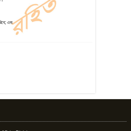
রিবে; এবং