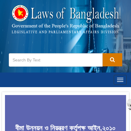
Togg
navig
বীমা উন্নয়ন ও নিয়ন্ত্রণ কর্তৃপক্ষ আইন,২০১০