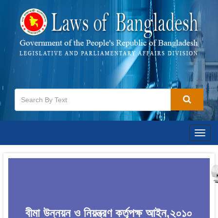
Togg
navig
বীমা উন্নয়ন ও নিয়ন্ত্রণ কর্তৃপক্ষ আইন,২০১০