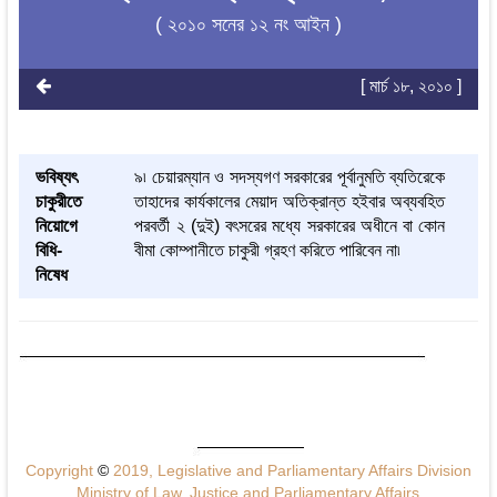
( ২০১০ সনের ১২ নং আইন )
[ মার্চ ১৮, ২০১০ ]
ভবিষ্যৎ
৯৷ চেয়ারম্যান ও সদস্যগণ সরকারের পূর্বানুমতি ব্যতিরেকে
চাকুরীতে
তাহাদের কার্যকালের মেয়াদ অতিক্রান্ত হইবার অব্যবহিত
নিয়োগে
পরবর্তী ২ (দুই) বৎসরের মধ্যে সরকারের অধীনে বা কোন
বিধি-
বীমা কোম্পানীতে চাকুরী গ্রহণ করিতে পারিবেন না৷
নিষেধ
Copyright
©
2019, Legislative and Parliamentary Affairs Division
Ministry of Law, Justice and Parliamentary Affairs