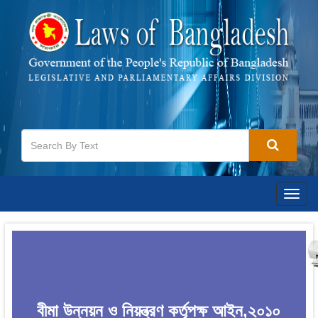
Togg
navig
বীমা উন্নয়ন ও নিয়ন্ত্রণ কর্তৃপক্ষ আইন,২০১০