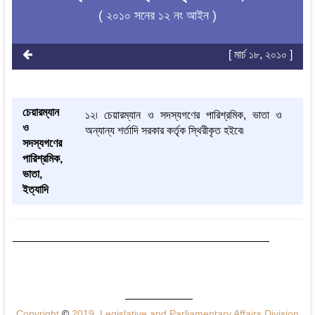
( ২০১০ সনের ১২ নং আইন )
[ মার্চ ১৮, ২০১০ ]
চেয়ারম্যান
১২৷ চেয়ারম্যান ও সদস্যগণের পারিশ্রমিক, ভাতা ও
ও
অন্যান্য শর্তাদি সরকার কর্তৃক স্থিরীকৃত হইবে৷
সদস্যগণের
পারিশ্রমিক,
ভাতা,
ইত্যাদি
Copyright
©
2019, Legislative and Parliamentary Affairs Division