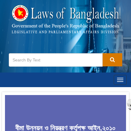
Togg
navig
বীমা উন্নয়ন ও নিয়ন্ত্রণ কর্তৃপক্ষ আইন,২০১০