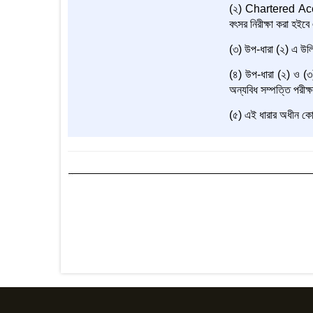
(২) Chartered Accoun
বৎসর নিরীক্ষা করা হইবে এ
(৩) উপ-ধারা (২) এ উল্লি
(৪) উপ-ধারা (২) ও (৩) এ
অন্যবিধ সম্পত্তি পরীক্ষ
(৫) এই ধারার অধীন কোন চা