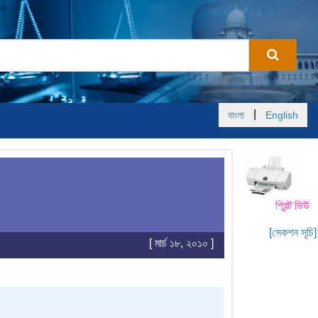
|
বাংলা
English
প্রিন্ট ভিউ
[সেকশন সূচি]
[ মার্চ ১৮, ২০১০ ]