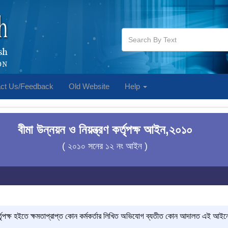
ct Us/Feedback
Old Website
Help
বীমা উন্নয়ন ও নিয়ন্ত্রণ কর্তৃপক্ষ আইন,২০১০
( ২০১০ সনের ১২ নং আইন )
কর্তৃপক্ষ হইতে ক্ষমতাপ্রাপ্ত কোন কর্মকর্তার লিখিত অভিযোগ ব্যতীত কোন আদালত এই আইনে