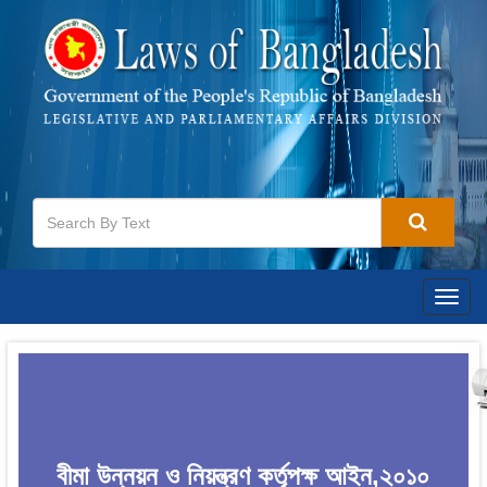
Togg
navig
বীমা উন্নয়ন ও নিয়ন্ত্রণ কর্তৃপক্ষ আইন,২০১০