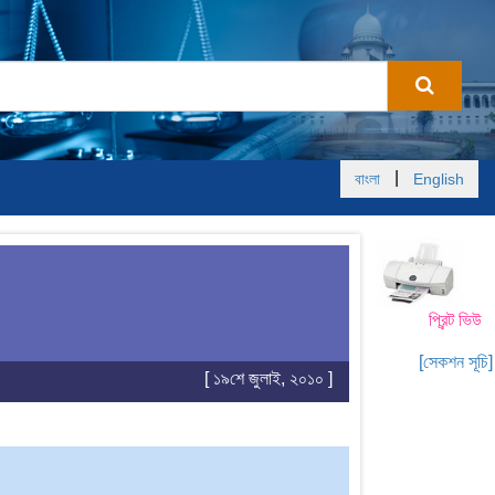
|
বাংলা
English
প্রিন্ট ভিউ
[সেকশন সূচি]
[ ১৯শে জুলাই, ২০১০ ]