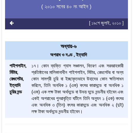
( ২০১০ সনের ৪০ নং আইন )
[ ১৯শে জুলাই, ২০১০ ]
অধ্যায়-৬
অপরাধ ও দণ্ড , ইত্যাদি
পাইপলাইন,
১৭। কোন ব্যক্তি গ্যাস সঞ্চালন, বিতরণ এবং সরবরাহকারী
মিটার,
প্রতিষ্ঠানের মালিকানাধীন পাইপলাইন, মিটার, রেগুলেটর বা অন্য
রেগুলেটর,
কোন সামগ্রী চুরি বা ইচ্ছাকৃতভাবে উহাদের কোন ক্ষতিসাধন
ইত্যাদি
করিলে, তিনি অনধিক ১ (এক) বৎসর কারাদন্ডে বা অনধিক ১
চুরির দন্ড
(এক) এক লক্ষ টাকা অর্থদন্ডে বা উভয় দন্ডে দন্ডনীয় হইবেন এবং
একই অপরাধের পুনরাবৃত্তি ঘটিলে তিনি অন্যুন ১ (এক) বৎসর
এবং অনধিক ৩ (তিন) বৎসর কারাদন্ডে এবং অনধিক ২ (দুই)
লক্ষ টাকা অর্থদন্ডে দন্ডনীয় হইবেন।