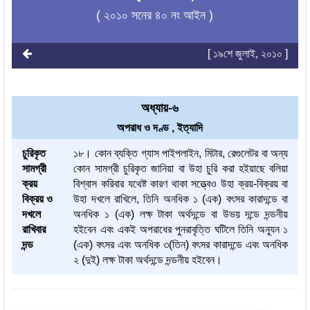
( ২০১০ সনের ৪০ নং আইন )
[ ১৯শে জুলাই, ২০১০ ]
অধ্যায়-৬
অপরাধ ও দণ্ড , ইত্যাদি
চুরিকৃত
১৮। কোন ব্যক্তি গ্যাস পাইপলাইন, মিটার, রেগুলেটর বা অন্য
সামগ্রী
কোন সামগ্রী চুরিকৃত জানিয়া বা উহা চুরি করা হইয়াছে বলিয়া
ক্রয়
বিশ্বাস করিবার যথেষ্ট কারণ থাকা সত্ত্বেও উহা ক্রয়-বিক্রয় বা
বিক্রয় ও
উহা দখলে রাখিলে, তিনি অনধিক ১ (এক) বৎসর কারাদন্ডে বা
দখলে
অনধিক ১ (এক) লক্ষ টাকা অর্থদন্ডে বা উভয় দন্ডে দন্ডনীয়
রাখিবার
হইবেন এবং একই অপরাধের পুনরাবৃত্তি ঘটিলে তিনি অন্যূন ১
দন্ড
(এক) বৎসর এবং অনধিক ৩(তিন) বৎসর কারাদন্ডে এবং অনধিক
২ (দুই) লক্ষ টাকা অর্থদন্ডে দন্ডনীয় হইবেন।