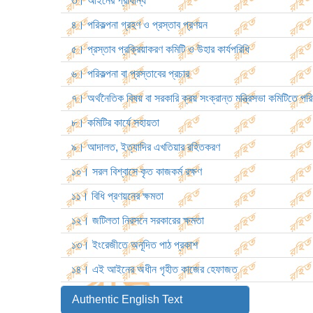
৩। আইনের প্রাধান্য
৪। পরিকল্পনা গ্রহণ ও প্রস্তাব প্রণয়ন
৫। প্রস্তাব প্রক্রিয়াকরণ কমিটি ও উহার কার্যপরিধি
৬। পরিকল্পনা বা প্রস্তাবের প্রচার
৭। অর্থনৈতিক বিষয় বা সরকারি ক্রয় সংক্রান্ত মন্ত্রিসভা কমিটিতে পর
৮। কমিটির কার্যে সহায়তা
৯। আদালত, ইত্যাদির এখতিয়ার রহিতকরণ
১০। সরল বিশ্বাসে কৃত কাজকর্ম রক্ষণ
১১। বিধি প্রণয়নের ক্ষমতা
১২। জটিলতা নিরসনে সরকারের ক্ষমতা
১৩। ইংরেজীতে অনূদিত পাঠ প্রকাশ
১৪। এই আইনের অধীন গৃহীত কাজের হেফাজত
Authentic English Text