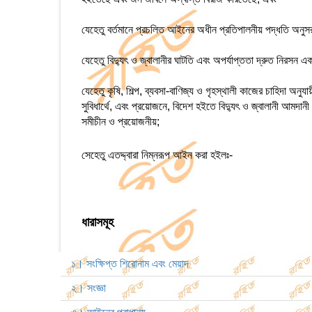
যেহেতু বর্তমানে প্রচলিত আইনের অধীন প্রতিপালনীয় পদ্ধতি অনুসরণ
যেহেতু বিদ্যুৎ ও জ্বালানীর ঘাটতি এবং অপর্যাপ্ততা দ্রুত নিরসন এক
যেহেতু কৃষি, শিল্প, ব্যবসা-বাণিজ্য ও গৃহস্থালী কাজের চাহিদা অনুযা
সুবিধার্থে, এবং প্রয়োজনে, বিদেশ হইতে বিদ্যুৎ ও জ্বালানী আমদানী 
সমীচীন ও প্রয়োজনীয়;
সেহেতু এতদ্দ্বারা নিম্নরূপ আইন করা হইলঃ-
ধারাসমূহ
১। সংক্ষিপ্ত শিরোনাম এবং মেয়াদ
২। সংজ্ঞা