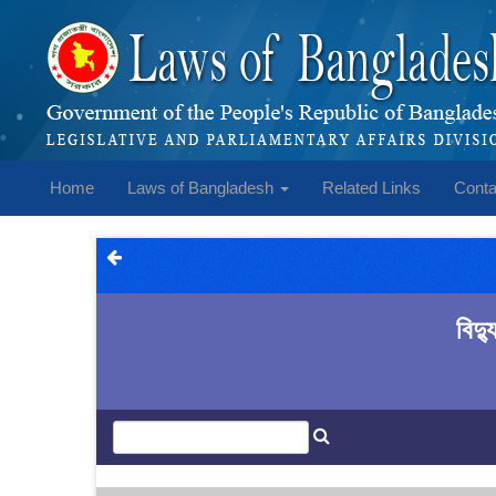
Home
Laws of Bangladesh
Related Links
Conta
বিদ্