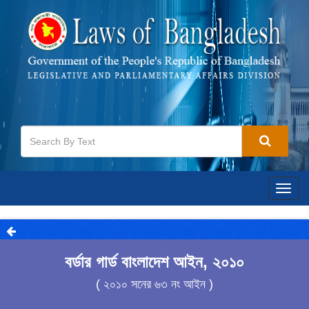
Togg
navig
বর্ডার গার্ড বাংলাদেশ আইন, ২০১০
( ২০১০ সনের ৬৩ নং আইন )