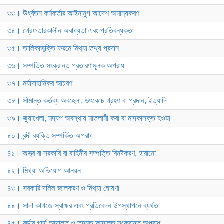
৩৩। ঊর্ধ্বতন কর্মকর্তার আইনানুগ আদেশ অমান্যকরণ
৩৪। গ্রেফতারকালীন অবাধ্যতা এবং প্রতিবন্ধকতা
৩৫। তালিকাভুক্তি ফরমে মিথ্যা তথ্য প্রদান
৩৬। সম্পত্তি সংক্রান্ত প্রতারণামূলক অপরাধ
৩৭। মর্যাদাহানিকর আচরণ
৩৮। সীমান্ত কর্তব্য অবহেলা, উৎকোচ গ্রহণ বা প্রদান, ইত্যাদি
৩৯। জুয়াখেলা, মদ্যপ অবস্থায় মাতলামী করা বা মাদকাসক্ত হওয়া
৪০। বন্দী ব্যক্তি সম্পর্কিত অপরাধ
৪১। অস্ত্র বা সরকারি বা বাহিনীর সম্পত্তি বিনষ্টকরণ, হারানো
৪২। মিথ্যা অভিযোগ আনয়ন
৪৩। সরকারি দলিল জালকরণ ও মিথ্যা ঘোষণা
৪৪। সাদা কাগজে স্বাক্ষর এবং প্রতিবেদন উপস্থাপনে ব্যর্থতা
৪৫। বর্ডার গার্ড আদালত ও তদন্ত আদালত সংক্রান্ত অপরাধ