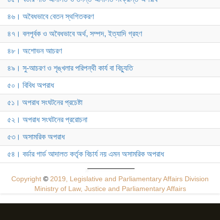
৪৬। অবৈধভাবে বেতন স্থগিতকরণ
৪৭। বলপূর্বক ও অবৈধভাবে অর্থ, সম্পদ, ইত্যাদি গ্রহণ
৪৮। অশোভন আচরণ
৪৯। সু-আচরণ ও শৃঙ্খলার পরিপন্থী কার্য বা বিচ্যুতি
৫০। বিবিধ অপরাধ
৫১। অপরাধ সংঘটনের প্রচেষ্টা
৫২। অপরাধ সংঘটনের প্ররোচনা
৫৩। অসামরিক অপরাধ
৫৪। বর্ডার গার্ড আদালত কর্তৃক বিচার্য নয় এমন অসামরিক অপরাধ
Copyright
©
2019, Legislative and Parliamentary Affairs Division
Ministry of Law, Justice and Parliamentary Affairs