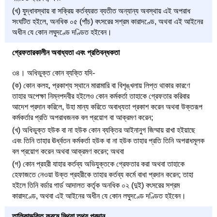
(খ) যুদ্ধাবস্থায় বা সক্রিয় কর্তব্যরত ব্যতীত অন্যান্য অবস্থায় এই অপরাধ
সংঘটিত হইলে, অনধিক ০৫ (পাঁচ) বৎসরের সশ্রম কারাদণ্ডে, অথবা এই আইনের
অধীন যে কোন লঘুদণ্ডে দণ্ডিত হইবেন।
গ্রেফতারকালীন অবাধ্যতা এবং প্রতিবন্ধকতা
৩৪। অধিভুক্ত কোন ব্যক্তি যদি-
(ক) কোন কলহ, প্রকাশ্য স্থানে মারামারি বা বিশৃঙ্খলায় লিপ্ত থাকার কারণে
তাহার অপেক্ষা নিম্নপদবীর হইলেও কোন কর্মকর্তা তাহাকে গ্রেফতার করিবার
আদেশ প্রদান করিলে, উহা মান্য করিতে অবাধ্যতা প্রকাশ করেন অথবা উক্তরূপ
কর্মকর্তার প্রতি অপরাধজনক বল প্রয়োগ বা আক্রমণ করেন;
(খ) অধিভুক্ত হউক বা না হউক কোন ব্যক্তির আইনানুগ জিম্মায় রাখা হইয়াছে
এবং তিনি তাহার ঊর্ধ্বতন কর্মকর্তা হউক বা না হউক তাহার প্রতি তিনি অপরাধমূলক
বল প্রয়োগ করেন অথবা আক্রমণ করেন; অথবা
(গ) কোন প্রহরী যাহার কর্তব্য অভিযুক্তকে গ্রেফতার করা অথবা তাহাকে
হেফাজতে নেওয়া উক্ত প্রহরীকে তাহার কর্তব্য কর্মে বাধা প্রদান করেন; তাহা
হইলে তিনি বর্ডার গার্ড আদালত কর্তৃক অনধিক ০২ (দুই) বৎসরের সশ্রম
কারাদণ্ডে, অথবা এই আইনের অধীন যে কোন লঘুদণ্ডে দণ্ডিত হইবেন।
তালিকাভুক্তি ফরমে মিথ্যা তথ্য প্রদান