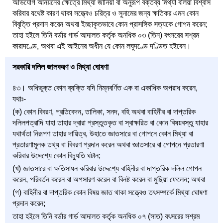
অভিযোগ আনয়নের ক্ষেত্রে মিথ্যা জানিয়া বা অনুরূপ বক্তব্য মিথ্যা বলিয়া বিশ্বাস
করিবার যথেষ্ট কারণ থাকা সত্ত্বেও চরিত্র ও সুনামের জন্য ক্ষতিকর এমন কোন
বিবৃত্তি প্রদান করেন অথবা ইচ্ছাকৃতভাবে কোন প্রাসঙ্গিক সত্যকে গোপন করেন;
তাহা হইলে তিনি বর্ডার গার্ড আদালত কর্তৃক অনধিক ০৩ (তিন) বৎসরের সশ্রম
কারাদণ্ডে, অথবা এই আইনের অধীন যে কোন লঘুদণ্ডে দণ্ডিত হইবেন।
সরকারি দলিল জালকরণ ও মিথ্যা ঘোষণা
৪৩। অধিভুক্ত কোন ব্যক্তি যদি নিম্নবর্ণিত এক বা একাধিক অপরাধ করেন,
যথাঃ-
(ক) কোন বিবরণ, প্রতিবেদন, তালিকা, সনদ, বহি অথবা বাহিনীর বা দাপ্তরিক
দলিলপত্রাদি যাহা তাহার দ্বারা প্রস্তুতকৃত বা স্বাক্ষরিত বা কোন বিষয়বস্তু যাহার
যথার্থতা নিরূপণ তাহার দায়িত্ব, উহাতে জ্ঞাতসারে বা গোপনে কোন মিথ্যা বা
প্রতারণামূলক তথ্য বা বিবরণ প্রদান করেন অথবা জ্ঞাতসারে বা গোপনে প্রতারণা
করিবার উদ্দেশ্যে কোন বিচ্যুতি ঘটান;
(খ) জ্ঞাতসারে বা ক্ষতিসাধন করিবার উদ্দেশ্যে বাহিনীর বা দাপ্তরিক দলিল গোপন
করেন, পরিবর্তন করেন বা অপসারণ করেন বা বিনষ্ট করেন বা মুছিয়া ফেলেন; অথবা
(গ) বাহিনীর বা দাপ্তরিক কোন বিষয় জ্ঞাত থাকা সত্ত্বেও তৎসম্পর্কে মিথ্যা ঘোষণা
প্রদান করেন;
তাহা হইলে তিনি বর্ডার গার্ড আদালত কর্তৃক অনধিক ০৭ (সাত) বৎসরের সশ্রম