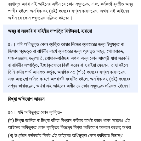
বরখাস্ত অথবা এই আইনের অধীন যে কোন লঘুদণ্ডে, এবং, কর্মকর্তা ব্যতীত অন্য
পদবীর হইলে, অনধিক ০২ (দুই) বৎসরের সশ্রম কারাদণ্ডে, অথবা এই আইনের
অধীন যে কোন লঘুদণ্ডে দণ্ডিত হইবেন।
অস্ত্র বা সরকারি বা বাহিনীর সম্পত্তি বিনষ্টকরণ, হারানো
৪১। যদি অধিভুক্ত কোন ব্যক্তি তাহার নিজের ব্যবহারের জন্য ইস্যুকৃত বা
জিম্মায় প্রদত্ত বা বাহিনীর কার্যে ব্যবহারের জন্য প্রদত্ত অস্ত্র, গোলাবারুদ,
সাজ-সরঞ্জাম, যন্ত্রপাতি, পোষাক-পরিচ্ছদ অথবা অন্য কোন সামগ্রী যাহা সরকারি
বা বাহিনীর সম্পত্তি, ইচ্ছাকৃতভাবে বিনষ্ট করেন বা হারাইয়া ফেলেন, তাহা হইলে
তিনি বর্ডার গার্ড আদালত কর্তৃক, অনধিক ০৫ (পাঁচ) বৎসরের সশ্রম কারাদণ্ডে,
এবং অবহেলা জনিত কারণে অপরাধটি সংঘটিত হইলে, অনধিক ০২ (দুই) বৎসরের
সশ্রম কারাদণ্ডে, অথবা এই আইনের অধীন যে কোন লঘুদণ্ডে দণ্ডিত হইবেন।
মিথ্যা অভিযোগ আনয়ন
৪২। যদি অধিভুক্ত কোন ব্যক্তি-
(ক) মিথ্যা জানিয়া বা মিথ্যা বলিয়া বিশ্বাস করিবার যথেষ্ট কারণ থাকা সত্ত্বেও এই
আইনের অধিভুক্ত কোন ব্যক্তির বিরূদ্ধে মিথ্যা অভিযোগ আনয়ন করেন; অথবা
(খ) ঊর্ধ্বতন কর্মকর্তার নিকট এই আইনের অধিভুক্ত কোন ব্যক্তির বিরূদ্ধে