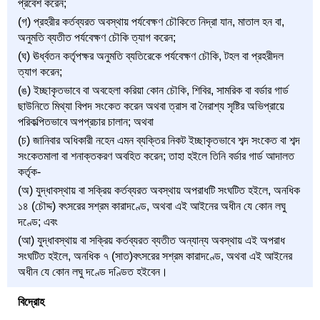
প্রবেশ করেন;
(গ) প্রহরীর কর্তব্যরত অবস্থায় পর্যবেক্ষণ চৌকিতে নিদ্রা যান, মাতাল হন বা,
অনুমতি ব্যতীত পর্যবেক্ষণ চৌকি ত্যাগ করেন;
(ঘ) ঊর্ধ্বতন কর্তৃপক্ষর অনুমতি ব্যতিরেকে পর্যবেক্ষণ চৌকি, টহল বা প্রহরীদল
ত্যাগ করেন;
(ঙ) ইচ্ছাকৃতভাবে বা অবহেলা করিয়া কোন চৌকি, শিবির, সামরিক বা বর্ডার গার্ড
ছাউনিতে মিথ্যা বিপদ সংকেত করেন অথবা ত্রাস বা নৈরাশ্য সৃষ্টির অভিপ্রায়ে
পরিকল্পিতভাবে অপপ্রচার চালান; অথবা
(চ) জানিবার অধিকারী নহেন এমন ব্যক্তির নিকট ইচ্ছাকৃতভাবে শব্দ সংকেত বা শব্দ
সংকেতমালা বা শনাক্তকরণ অবহিত করেন; তাহা হইলে তিনি বর্ডার গার্ড আদালত
কর্তৃক-
(অ) যুদ্ধাবস্থায় বা সক্রিয় কর্তব্যরত অবস্থায় অপরাধটি সংঘটিত হইলে, অনধিক
১৪ (চৌদ্দ) বৎসরের সশ্রম কারাদণ্ডে, অথবা এই আইনের অধীন যে কোন লঘু
দণ্ডে; এবং
(আ) যুদ্ধাবস্থায় বা সক্রিয় কর্তব্যরত ব্যতীত অন্যান্য অবস্থায় এই অপরাধ
সংঘটিত হইলে, অনধিক ৭ (সাত)বৎসরের সশ্রম কারাদণ্ডে, অথবা এই আইনের
অধীন যে কোন লঘু দণ্ডে দণ্ডিত হইবেন।
বিদ্রোহ