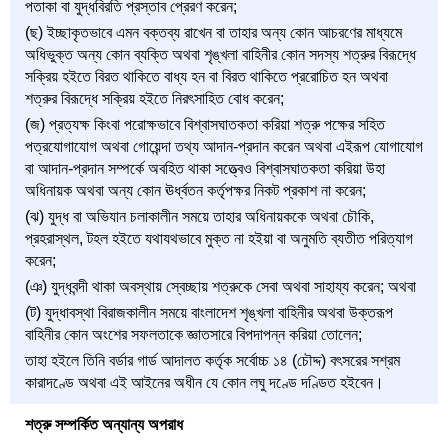
পতাকা বা যুদ্ধবিরতি প্রস্তাব প্রেরণ করেন;
(ছ) ইচ্ছাকৃতভাবে এমন বক্তব্য রাখেন বা তাহার অন্য কোন আচরণের মাধ্যমে
অধিভুক্ত অন্য কোন ব্যক্তি অথবা শৃঙ্খলা বাহিনীর কোন সদস্য শত্রুর বিরূদ্ধে
সক্রিয় হইতে বিরত থাকিতে বাধ্য হন বা বিরত থাকিতে প্ররোচিত হন অথবা
শত্রুর বিরূদ্ধে সক্রিয় হইতে নিরৎসাহিত বোধ করেন;
(জ) প্রত্যক্ষ কিংবা পরোক্ষভাবে বিশ্বাসঘাতকতা করিয়া শত্রু পক্ষের সহিত
পত্রযোগাযোগ অথবা গোয়েন্দা তথ্য আদান-প্রদান করেন অথবা এইরূপ যোগাযোগ
বা আদান-প্রদান সম্পর্কে অবহিত থাকা সত্ত্বেও বিশ্বাসঘাতকতা করিয়া উহা
অধিনায়ক অথবা অন্য কোন ঊর্ধ্বতন কর্তৃপক্ষর নিকট প্রকাশ না করেন;
(ঝ) যুদ্ধ বা অভিযান চলাকালীন সময়ে তাহার অধিনায়ককে অথবা চৌকি,
প্রহরাস্থল, টহল হইতে যথাযথভাবে মুক্ত না হইয়া বা অনুমতি ব্যতীত পরিত্যাগ
করেন;
(ঞ) যুদ্ধবন্দী থাকা অবস্থায় স্বেচ্ছায় শত্রুকে সেবা অথবা সাহায্য করেন; অথবা
(ট) যুদ্ধাবস্থা বিরাজকালীন সময়ে বাংলাদেশ শৃঙ্খলা বাহিনীর অথবা উক্তরূপ
বাহিনীর কোন অংশের সফলতাকে জ্ঞাতসারে বিপদাপন্ন করিয়া তোলেন;
তাহা হইলে তিনি বর্ডার গার্ড আদালত কর্তৃক সর্বোচ্চ ১৪ (চৌদ্দ) বৎসরের সশ্রম
কারাদণ্ডে অথবা এই আইনের অধীন যে কোন লঘু দণ্ডে দণ্ডিত হইবেন।
শত্রু সম্পর্কিত অন্যান্য অপরাধ