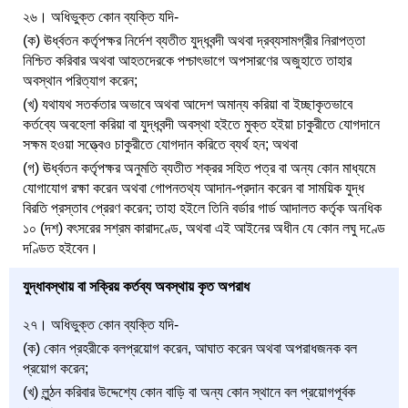
২৬। অধিভুক্ত কোন ব্যক্তি যদি-
(ক) ঊর্ধ্বতন কর্তৃপক্ষর নির্দেশ ব্যতীত যুদ্ধবন্দী অথবা দ্রব্যসামগ্রীর নিরাপত্তা
নিশ্চিত করিবার অথবা আহতদেরকে পশ্চাৎভাগে অপসারণের অজুহাতে তাহার
অবস্থান পরিত্যাগ করেন;
(খ) যথাযথ সতর্কতার অভাবে অথবা আদেশ অমান্য করিয়া বা ইচ্ছাকৃতভাবে
কর্তব্যে অবহেলা করিয়া বা যুদ্ধবন্দী অবস্থা হইতে মুক্ত হইয়া চাকুরীতে যোগদানে
সক্ষম হওয়া সত্ত্বেও চাকুরীতে যোগদান করিতে ব্যর্থ হন; অথবা
(গ) ঊর্ধ্বতন কর্তৃপক্ষর অনুমতি ব্যতীত শক্রর সহিত পত্র বা অন্য কোন মাধ্যমে
যোগাযোগ রক্ষা করেন অথবা গোপনতথ্য আদান-প্রদান করেন বা সাময়িক যুদ্ধ
বিরতি প্রস্তাব প্রেরণ করেন; তাহা হইলে তিনি বর্ডার গার্ড আদালত কর্তৃক অনধিক
১০ (দশ) বৎসরের সশ্রম কারাদণ্ডে, অথবা এই আইনের অধীন যে কোন লঘু দণ্ডে
দণ্ডিত হইবেন।
যুদ্ধাবস্থায় বা সক্রিয় কর্তব্য অবস্থায় কৃত অপরাধ
২৭। অধিভুক্ত কোন ব্যক্তি যদি-
(ক) কোন প্রহরীকে বলপ্রয়োগ করেন, আঘাত করেন অথবা অপরাধজনক বল
প্রয়োগ করেন;
(খ) লুন্ঠন করিবার উদ্দেশ্যে কোন বাড়ি বা অন্য কোন স্থানে বল প্রয়োগপূর্বক