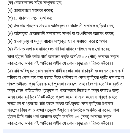
(ক) চোরাচালানের সহিত সম্পৃক্ত হন;
(খ) চোরাচালানে সহায়তা করেন;
(গ) চোরাচালান দমনে ব্যর্থ হন;
(ঘ) উৎকোচ গ্রহণের মাধ্যমে আটককৃত চোরাচালানী মালামাল ছাড়িয়া দেন;
(ঙ) আটককৃত চোরাচালানী মালামালের সম্পূর্ণ বা অংশবিশেষ আত্মসাৎ করেন;
(চ) মাদকদ্রব্য বা মনুষ্য পাচারে সম্পৃক্ত হন বা সহায়তা করেন; অথবা
(ছ) সীমান্ত এলাকায় দায়িত্বরত থাকিয়া দায়িত্ব পালনে অবহেলা করেন;
তাহা হইলে তিনি বর্ডার গার্ড আদালত কর্তৃক অনধিক ০৫ (পাঁচ) বৎসরের সশ্রম
কারাদণ্ডে, অথবা এই আইনের অধীন যে কোন লঘুদণ্ডে দণ্ডিত হইবেন।
(২) যদি অধিভুক্ত কোন ব্যক্তি রাষ্ট্রীয় কোন কার্য বা চাকুরী সংক্রান্ত কোন কার্য
করিবার বা কোন কার্য করা হইতে বিরত থাকিবার বা কোন ব্যক্তির প্রতি পক্ষপাত বা
পক্ষপাতহীনতা প্রদর্শনের কারণে পুরস্কার স্বরূপ, তাহার বৈধ পারিতোষিক ব্যতীত,
অন্য কোন পারিতোষিক প্রত্যক্ষ বা পরোক্ষভাবে নিজের বা অন্য কাহারও জন্য,
অন্য কোন ব্যক্তির নিকট হইতে গ্রহণ করেন বা লাভ করেন বা গ্রহণ করিতে
সম্মত হন বা গ্রহণের চেষ্টা করেন অথবা অধিভুক্ত কোন ব্যক্তির উৎকোচ
গ্রহণের বিষয় জ্ঞাত হওয়া সত্ত্বেও ঊর্ধ্বতন কর্মকর্তাকে অবহিত না করেন, তাহা
হইলে তিনি বর্ডার গার্ড আদালত কর্তৃক অনধিক ০৭ (সাত) বৎসরের সশ্রম
কারাদণ্ডে, অথবা এই আইনের অধীন যে কোন লঘুদণ্ডে দণ্ডিত হইবেন।