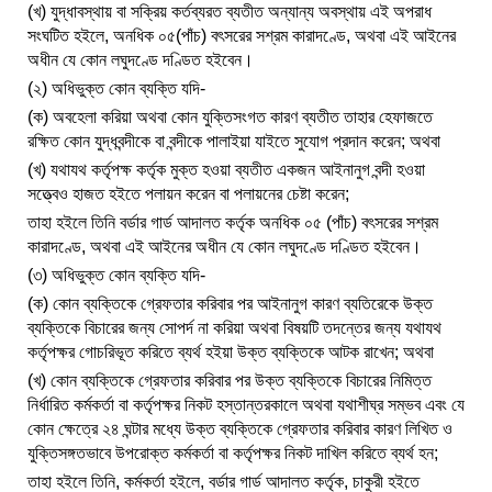
(খ) যুদ্ধাবস্থায় বা সক্রিয় কর্তব্যরত ব্যতীত অন্যান্য অবস্থায় এই অপরাধ
সংঘটিত হইলে, অনধিক ০৫(পাঁচ) বৎসরের সশ্রম কারাদণ্ডে, অথবা এই আইনের
অধীন যে কোন লঘুদণ্ডে দণ্ডিত হইবেন।
(২) অধিভুক্ত কোন ব্যক্তি যদি-
(ক) অবহেলা করিয়া অথবা কোন যুক্তিসংগত কারণ ব্যতীত তাহার হেফাজতে
রক্ষিত কোন যুদ্ধবন্দীকে বা বন্দীকে পালাইয়া যাইতে সুযোগ প্রদান করেন; অথবা
(খ) যথাযথ কর্তৃপক্ষ কর্তৃক মুক্ত হওয়া ব্যতীত একজন আইনানুগ বন্দী হওয়া
সত্ত্বেও হাজত হইতে পলায়ন করেন বা পলায়নের চেষ্টা করেন;
তাহা হইলে তিনি বর্ডার গার্ড আদালত কর্তৃক অনধিক ০৫ (পাঁচ) বৎসরের সশ্রম
কারাদণ্ডে, অথবা এই আইনের অধীন যে কোন লঘুদণ্ডে দণ্ডিত হইবেন।
(৩) অধিভুক্ত কোন ব্যক্তি যদি-
(ক) কোন ব্যক্তিকে গ্রেফতার করিবার পর আইনানুগ কারণ ব্যতিরেকে উক্ত
ব্যক্তিকে বিচারের জন্য সোপর্দ না করিয়া অথবা বিষয়টি তদন্তের জন্য যথাযথ
কর্তৃপক্ষর গোচরিভূত করিতে ব্যর্থ হইয়া উক্ত ব্যক্তিকে আটক রাখেন; অথবা
(খ) কোন ব্যক্তিকে গ্রেফতার করিবার পর উক্ত ব্যক্তিকে বিচারের নিমিত্ত
নির্ধারিত কর্মকর্তা বা কর্তৃপক্ষর নিকট হস্তান্তরকালে অথবা যথাশীঘ্র সম্ভব এবং যে
কোন ক্ষেত্রে ২৪ ঘন্টার মধ্যে উক্ত ব্যক্তিকে গ্রেফতার করিবার কারণ লিখিত ও
যুক্তিসঙ্গতভাবে উপরোক্ত কর্মকর্তা বা কর্তৃপক্ষর নিকট দাখিল করিতে ব্যর্থ হন;
তাহা হইলে তিনি, কর্মকর্তা হইলে, বর্ডার গার্ড আদালত কর্তৃক, চাকুরী হইতে