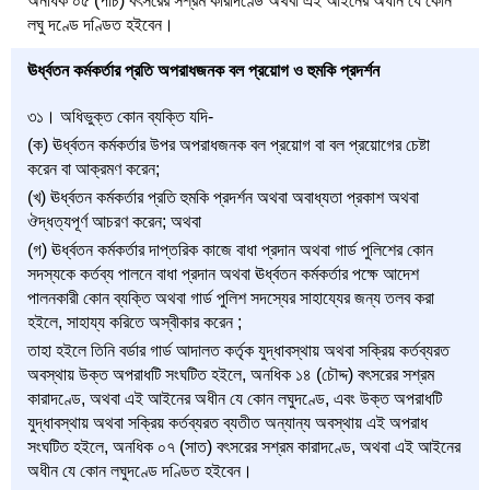
অনধিক ০৫ (পাঁচ) বৎসরের সশ্রম কারাদণ্ডে অথবা এই আইনের অধীন যে কোন
লঘু দণ্ডে দণ্ডিত হইবেন।
ঊর্ধ্বতন কর্মকর্তার প্রতি অপরাধজনক বল প্রয়োগ ও হুমকি প্রদর্শন
৩১। অধিভুক্ত কোন ব্যক্তি যদি-
(ক) ঊর্ধ্বতন কর্মকর্তার উপর অপরাধজনক বল প্রয়োগ বা বল প্রয়োগের চেষ্টা
করেন বা আক্রমণ করেন;
(খ) ঊর্ধ্বতন কর্মকর্তার প্রতি হুমকি প্রদর্শন অথবা অবাধ্যতা প্রকাশ অথবা
ঔদ্ধত্যপূর্ণ আচরণ করেন; অথবা
(গ) ঊর্ধ্বতন কর্মকর্তার দাপ্তরিক কাজে বাধা প্রদান অথবা গার্ড পুলিশের কোন
সদস্যকে কর্তব্য পালনে বাধা প্রদান অথবা ঊর্ধ্বতন কর্মকর্তার পক্ষে আদেশ
পালনকারী কোন ব্যক্তি অথবা গার্ড পুলিশ সদস্যের সাহায্যের জন্য তলব করা
হইলে, সাহায্য করিতে অস্বীকার করেন ;
তাহা হইলে তিনি বর্ডার গার্ড আদালত কর্তৃক যুদ্ধাবস্থায় অথবা সক্রিয় কর্তব্যরত
অবস্থায় উক্ত অপরাধটি সংঘটিত হইলে, অনধিক ১৪ (চৌদ্দ) বৎসরের সশ্রম
কারাদণ্ডে, অথবা এই আইনের অধীন যে কোন লঘুদণ্ডে, এবং উক্ত অপরাধটি
যুদ্ধাবস্থায় অথবা সক্রিয় কর্তব্যরত ব্যতীত অন্যান্য অবস্থায় এই অপরাধ
সংঘটিত হইলে, অনধিক ০৭ (সাত) বৎসরের সশ্রম কারাদণ্ডে, অথবা এই আইনের
অধীন যে কোন লঘুদণ্ডে দণ্ডিত হইবেন।