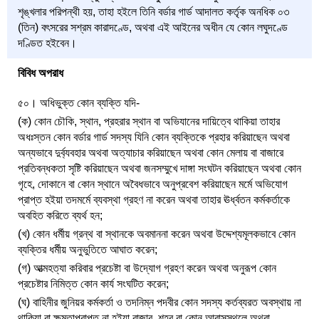
শৃঙ্খলার পরিপন্থী হয়, তাহা হইলে তিনি বর্ডার গার্ড আদালত কর্তৃক অনধিক ০৩
(তিন) বৎসরের সশ্রম কারাদণ্ডে, অথবা এই আইনের অধীন যে কোন লঘুদণ্ডে
দণ্ডিত হইবেন।
বিবিধ অপরাধ
৫০। অধিভুক্ত কোন ব্যক্তি যদি-
(ক) কোন চৌকি, স্থান, প্রহরার স্থান বা অভিযানের দায়িত্বে থাকিয়া তাহার
অধঃস্তন কোন বর্ডার গার্ড সদস্য যিনি কোন ব্যক্তিকে প্রহার করিয়াছেন অথবা
অন্যভাবে দুর্ব্যবহার অথবা অত্যাচার করিয়াছেন অথবা কোন মেলায় বা বাজারে
প্রতিবন্ধকতা সৃষ্টি করিয়াছেন অথবা জনসম্মুখে দাঙ্গা সংঘটন করিয়াছেন অথবা কোন
গৃহে, দোকানে বা কোন স্থানে অবৈধভাবে অনুপ্রবেশ করিয়াছেন মর্মে অভিযোগ
প্রাপ্ত হইয়া তদমর্মে ব্যবস্থা গ্রহণ না করেন অথবা তাহার ঊর্ধ্বতন কর্মকর্তাকে
অবহিত করিতে ব্যর্থ হন;
(খ) কোন ধর্মীয় গ্রন্থ বা স্থানকে অবমাননা করেন অথবা উদ্দেশ্যমূলকভাবে কোন
ব্যক্তির ধর্মীয় অনুভুতিতে আঘাত করেন;
(গ) আত্মহত্যা করিবার প্রচেষ্টা বা উদ্যোগ গ্রহণ করেন অথবা অনুরূপ কোন
প্রচেষ্টার নিমিত্ত কোন কার্য সংঘটিত করেন;
(ঘ) বাহিনীর জুনিয়র কর্মকর্তা ও তদনিম্ন পদবীর কোন সদস্য কর্তব্যরত অবস্থায় না
থাকিয়া বা ক্ষমতাপ্রাপ্ত না হইয়া বাজার, শহর বা কোন আবাসস্থলে অথবা