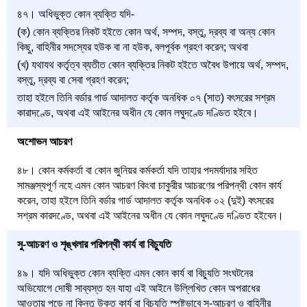
৪৭। অধিভুক্ত কোন ব্যক্তি যদি-
(ক) কোন ব্যক্তির নিকট হইতে কোন অর্থ, সম্পদ, বস্তু, দ্রব্য বা অন্য কোন
কিছু, বাহিনীর সদস্যের হউক বা না হউক, বলপূর্বক গ্রহণ করেন; অথবা
(খ) যথাযথ কর্তৃত্ব ব্যতীত কোন ব্যক্তির নিকট হইতে অবৈধ উপায়ে অর্থ, সম্পদ,
বস্তু, দ্রব্য বা সেবা গ্রহণ করেন;
তাহা হইলে তিনি বর্ডার গার্ড আদালত কর্তৃক অনধিক ০৭ (সাত) বৎসরের সশ্রম
কারাদণ্ডে, অথবা এই আইনের অধীন যে কোন লঘুদণ্ডে দণ্ডিত হইবে।
অশোভন আচরণ
৪৮। কোন কর্মকর্তা বা কোন জুনিয়র কর্মকর্তা যদি তাহার পদমর্যাদার সহিত
সামঞ্জস্যপূর্ণ নহে এমন কোন আচরণ কিংবা চাকুরীর আচরণের পরিপন্থী কোন কার্য
করেন, তাহা হইলে তিনি বর্ডার গার্ড আদালত কর্তৃক অনধিক ০২ (দুই) বৎসরের
সশ্রম কারদণ্ডে, অথবা এই আইনের অধীন যে কোন লঘুদণ্ডে দণ্ডিত হইবেন।
সু-আচরণ ও শৃঙ্খলার পরিপন্থী কার্য বা বিচ্যুতি
৪৯। যদি অধিভুক্ত কোন ব্যক্তি এমন কোন কার্য বা বিচ্যুতি সংঘটনের
অভিযোগে দোষী সাব্যস্ত হন যাহা এই আইনে উল্লিখিত কোন অপরাধের
আওতায় পড়ে না কিন্তু উক্ত কার্য বা বিচ্যুতি স্পষ্টভাবে সু-আচরণ ও বাহিনীর