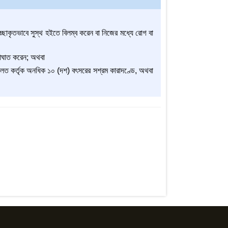
ইচ্ছাকৃতভাবে সুস্থ হইতে বিলম্ব করেন বা নিজের মধ্যে রোগ বা
 আঘাত করেন; অথবা
আদালত কর্তৃক অনধিক ১০ (দশ) বৎসরের সশ্রম কারাদণ্ডে, অথবা