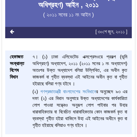
অধিগ্রহণ) আইন , ২০১১
( ২০১১ সনের ১১ নং আইন )
[ ৩০শে জুন, ২০১১ ]
হেফাজত
৭। (১) ঢাকা এলিভেটেড এক্সপ্রেসওয়ে প্রকল্প (ভূমি
সংক্রান্ত
অধিগ্রহণ) অধ্যাদেশ, ২০১১ (২০১১ সনের ১ নং অধ্যাদেশ)
বিশেষ
অতঃপর উক্ত অধ্যাদেশ বলিয়া উল্লিখিত, এর অধীন কৃত
বিধান
কাজকর্ম বা গৃহীত ব্যবস্থা এই আইনের অধীন কৃত বা গৃহীত
হইয়াছে বলিয়া গণ্য হইবে ।
(২)
গণপ্রজাতন্ত্রী বাংলাদেশের সংবিধান
ের অনুচ্ছেদ ৯৩ এর
দফা (২) এর বিধান অনুসারে উক্ত অধ্যাদেশের কার্যকারিতা
লোপ পাওয়া সত্ত্বেও অনুরূপ লোপ পাইবার পর উহার
ধারাবাহিকতার বা বিবেচিত ধারাবাহিকতার কোন কাজকর্ম কৃত বা
ব্যবস্থা গৃহীত হইয়া থাকিলে উহা এই আইনের অধীনে কৃত বা
গৃহীত হইয়াছে বলিয়াও গণ্য হইবে ।