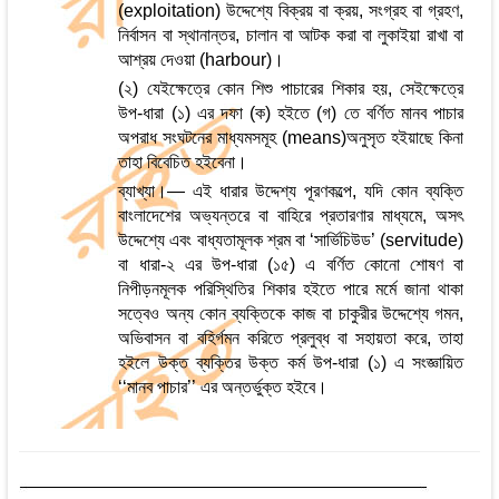
(exploitation) উদ্দেশ্যে বিক্রয় বা ক্রয়, সংগ্রহ বা গ্রহণ,
নির্বাসন বা স্থানান্তর, চালান বা আটক করা বা লুকাইয়া রাখা বা
আশ্রয় দেওয়া (harbour)।
(২) যেইক্ষেত্রে কোন শিশু পাচারের শিকার হয়, সেইক্ষেত্রে
উপ-ধারা (১) এর দফা (ক) হইতে (গ) তে বর্ণিত মানব পাচার
অপরাধ সংঘটনের মাধ্যমসমূহ (means)অনুসৃত হইয়াছে কিনা
তাহা বিবেচিত হইবেনা।
ব্যাখ্যা।— এই ধারার উদ্দেশ্য পূরণকল্পে, যদি কোন ব্যক্তি
বাংলাদেশের অভ্যন্তরে বা বাহিরে প্রতারণার মাধ্যমে, অসৎ
উদ্দেশ্যে এবং বাধ্যতামূলক শ্রম বা ‘সার্ভিচিউড’ (servitude)
বা ধারা-২ এর উপ-ধারা (১৫) এ বর্ণিত কোনো শোষণ বা
নিপীড়নমূলক পরিস্থিতির শিকার হইতে পারে মর্মে জানা থাকা
সত্বেও অন্য কোন ব্যক্তিকে কাজ বা চাকুরীর উদ্দেশ্যে গমন,
অভিবাসন বা বহির্গমন করিতে প্রলুব্ধ বা সহায়তা করে, তাহা
হইলে উক্ত ব্যক্তির উক্ত কর্ম উপ-ধারা (১) এ সংজ্ঞায়িত
‘‘মানব পাচার’’ এর অন্তর্ভুক্ত হইবে।