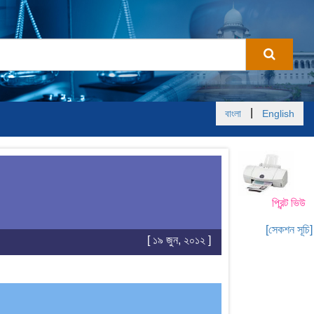
|
বাংলা
English
প্রিন্ট ভিউ
[সেকশন সূচি]
[ ১৯ জুন, ২০১২ ]