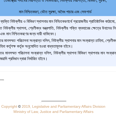
তেজস্ক্রিয় পদার্থের নিরাপত্তা ও সিকিউরিটি, নিউক্লীয় নিরাপত্তা, বিকিরণ, সুরক্ষা,
মান নিশ্চিতকরণ, ভৌত সুরক্ষা, অবৈধ পাচার এবং সেফগার্ড
যক্তি নিউক্লীয় ও বিকিরণ স্থাপনার মান নিশ্চিতকরণার্থে প্রয়োজনীয় প্রাতিষ্ঠানিক কাঠাম
ি নিউক্লীয় স্থাপনা, শ্রেণীবদ্ধ যন্ত্রপাতি, নিউক্লীয় শক্তি ব্যবহারের ক্ষেত্রে উহাদের
রণ এবং মান নিশ্চিতকরণের জন্য দায়ী থাকিবেন।
ির মানসম্মত পরিচালনা সংক্রান্ত দলিল, নিউক্লীয় স্থাপনার মান সংক্রান্ত চাহিদা, শ্রেণীবদ
চাহিদা কর্তৃপক্ষ কর্তৃক অনুমোদিত হওয়া বাধ্যতামূলক হইবে।
ির মানসম্মত পরিচালনা সংক্রান্ত দলিল, নিউক্লীয় স্থাপনা বিকিরণ স্থাপনার মান সংক্রান্ত 
াদি প্রবিধান দ্বারা নির্ধারিত হইবে।
Copyright
©
2019, Legislative and Parliamentary Affairs Division
Ministry of Law, Justice and Parliamentary Affairs