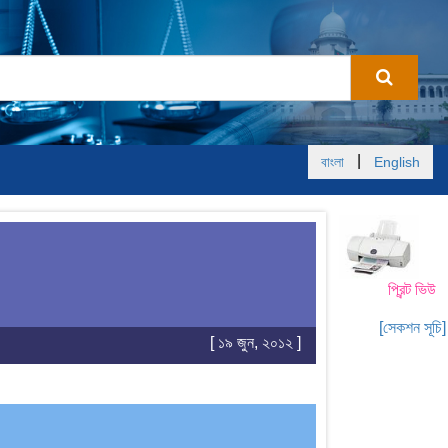
|
বাংলা
English
প্রিন্ট ভিউ
[সেকশন সূচি]
[ ১৯ জুন, ২০১২ ]