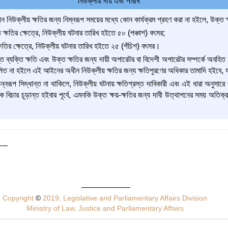
নিউক্লীয় দায় এবং পরিধি
উক্লীয় ক্ষতির জন্য নিম্নরূপ সময়ের মধ্যে কোন কার্যক্রম গ্রহণ করা না হইলে, উক্ত ক
 ক্ষতির ক্ষেত্রে, নিউক্লীয় ঘটনার তারিখ হইতে ৫০ (পঞ্চাশ) বৎসর;
ষতির ক্ষেত্রে, নিউক্লীয় ঘটনার তারিখ হইতে ২৫ (পঁচিশ) বৎসর।
্ত ব্যক্তি ক্ষতি এবং উক্ত ক্ষতির জন্য দায়ী অপারেটর বা বিদেশী অপারেটর সম্পর্কে অবহ
পিত না হইলে এই আইনের অধীন নিউক্লীয় ক্ষতির জন্য ক্ষতিপূরণের অধিকার তামাদি হইবে, য
নরূপ সিদ্ধান্ত না থাকিলে, নিউক্লীয় ঘটনায় ক্ষতিগ্রস্ত দাবিকারী এবং এই ধারা অনুসারে 
ক বিচার চূড়ান্ত হইবার পূর্বে, এমনকি উক্ত ক্ষয়-ক্ষতির জন্য দাবী উত্থাপনের সময় অতিক্র
Copyright
©
2019, Legislative and Parliamentary Affairs Division
Ministry of Law, Justice and Parliamentary Affairs