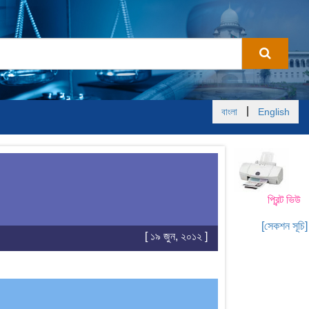
|
বাংলা
English
প্রিন্ট ভিউ
[সেকশন সূচি]
[ ১৯ জুন, ২০১২ ]