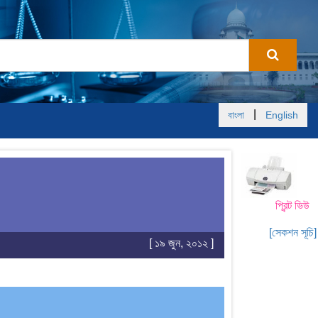
|
বাংলা
English
প্রিন্ট ভিউ
[সেকশন সূচি]
[ ১৯ জুন, ২০১২ ]