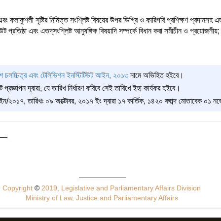
 এবং কলাকুশলী সৃষ্টির নিমিত্ত সংশ্লিষ্ট বিষয়ের উপর ডিগ্রি ও কারিগরি প্রশিক্ষণ প্রদানসহ এতদ
ট প্রতিষ্ঠা এবং এতদ্‌সংশ্লিষ্ট আনুষঙ্গিক বিষয়াদি সম্পর্কে বিধান করা সমীচীন ও প্রয়োজনীয়;
েশ চলচ্চিত্র এবং টেলিভিশন ইনস্টিটিউট আইন, ২০১৩
নামে অভিহিত হইবে।
প্রজ্ঞাপন দ্বারা, যে তারিখ নির্ধারণ করিবে সেই তারিখে ইহা কার্যকর হইবে।
০১৭, তারিখঃ ০৯ অক্টোবর, ২০১৭ ইং দ্বারা ১৭ কার্তিক, ১৪২০ বঙ্গাব্দ মোতাবেক ০১ নভে
Copyright
©
2019, Legislative and Parliamentary Affairs Division
Ministry of Law, Justice and Parliamentary Affairs