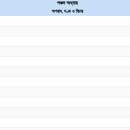
পঞ্চম অধ্যায়
অপরাধ, দণ্ড ও বিচার