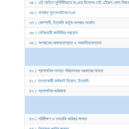
৩৫। এই আইনে সুনির্দিষ্টভাবে দণ্ডের উল্লেখ নেই এইরূপ কোন বিধা
৩৬। অপরাধ পুন:সংঘটনের দণ্ড
৩৭। কোম্পানী, ইত্যাদি কর্তৃক অপরাধ সংঘটন
৩৮। ফৌজদারী কার্যবিধির প্রয়োগ
৩৯। অপরাধের আমলযোগ্যতা ও অজামিনযোগ্যতা
৪০। প্রশাসনিক তদন্ত পরিচালনায় সরকারের ক্ষমতা
৪১। তদন্তকারী কর্মকর্তা নিয়োগ, ইত্যাদি
৪২। প্রশাসনিক জরিমানা
৪৩। পরিবীক্ষণ ও তদারকি করিবার ক্ষমতা
৪৪। নির্দেশনা জারির ক্ষমতা