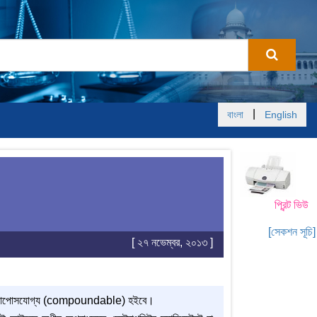
|
বাংলা
English
প্রিন্ট ভিউ
[সেকশন সূচি]
[ ২৭ নভেম্বর, ২০১৩ ]
ং আপোসযোগ্য (compoundable) হইবে।