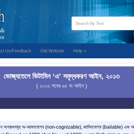
ct Us/Feedback
Old Website
Help
ভোজ্যতেলে ভিটামিন ‘এ’ সমৃদ্ধকরণ আইন, ২০১৩
( ২০১৩ সনের ৬৫ নং আইন )
ীন অপরাধসমূহ অ-আমলযোগ্য (non-cognizable), জামিনযোগ্য (bailable) এব