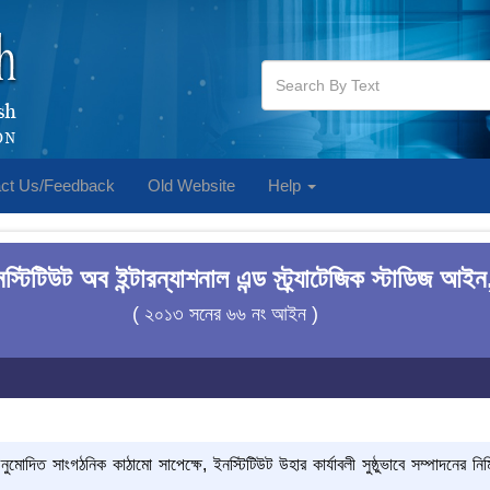
ct Us/Feedback
Old Website
Help
স্টিটিউট অব ইন্টারন্যাশনাল এন্ড স্ট্র্যাটেজিক স্টাডিজ আ
( ২০১৩ সনের ৬৬ নং আইন )
মোদিত সাংগঠনিক কাঠামো সাপেক্ষে, ইনস্টিটিউট উহার কার্যাবলী সুষ্ঠুভাবে সম্পাদনের নি