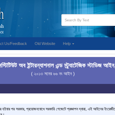
ct Us/Feedback
Old Website
Help
স্টিটিউট অব ইন্টারন্যাশনাল এন্ড স্ট্র্যাটেজিক স্টাডিজ আ
( ২০১৩ সনের ৬৬ নং আইন )
 হইবার পর সরকার, প্রয়োজনবোধে সরকারি গেজেটে প্রজ্ঞাপন দ্বারা, এই আইনের ইংরেজ
িবে।