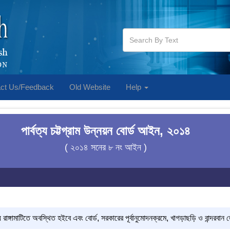
ct Us/Feedback
Old Website
Help
পার্বত্য চট্টগ্রাম উন্নয়ন বোর্ড আইন, ২০১৪
( ২০১৪ সনের ৮ নং আইন )
লয় রাঙ্গামাটিতে অবস্থিত হইবে এবং বোর্ড, সরকারের পূর্বানুমোদনক্রমে, খাগড়াছড়ি ও বান্দরবা