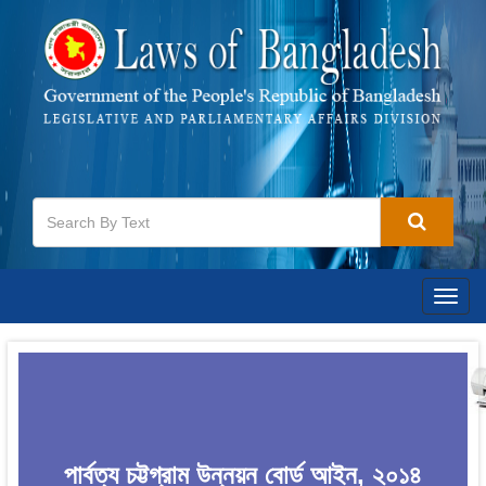
Togg
navig
পার্বত্য চট্টগ্রাম উন্নয়ন বোর্ড আইন, ২০১৪