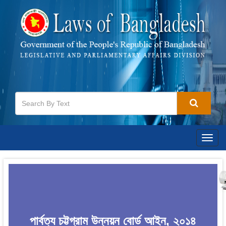
Togg
navig
পার্বত্য চট্টগ্রাম উন্নয়ন বোর্ড আইন, ২০১৪