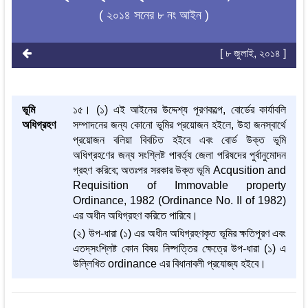
( ২০১৪ সনের ৮ নং আইন )
[ ৮ জুলাই, ২০১৪ ]
ভূমি
১৫। (১) এই আইনের উদ্দেশ্য পূরণকল্পে, বোর্ডের কার্যাবলি
অধিগ্রহণ
সম্পাদনের জন্য কোনো ভূমির প্রয়োজন হইলে, উহা জনস্বার্থে
প্রয়োজন বলিয়া বিবচিত হইবে এবং বোর্ড উক্ত ভূমি
অধিগ্রহণের জন্য সংশ্লিষ্ট পাবর্ত্য জেলা পরিষদের পুর্বানুমোদন
গ্রহণ করিবে; অতঃপর সরকার উক্ত ভূমি Acqusition and
Requisition of Immovable property
Ordinance, 1982 (Ordinance No. II of 1982)
এর অধীন অধিগ্রহণ করিতে পারিবে।
(২) উপ-ধারা (১) এর অধীন অধিগ্রহণকৃত ভূমির ক্ষতিপূরণ এবং
এতদ্‌সংশ্লিষ্ট কোন বিষয় নিষ্পত্তির ক্ষেত্রে উপ-ধারা (১) এ
উল্লিখিত ordinance এর বিধানাবলী প্রযোজ্য হইবে।