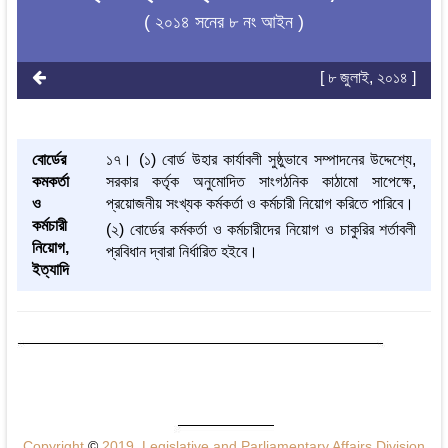
( ২০১৪ সনের ৮ নং আইন )
[ ৮ জুলাই, ২০১৪ ]
বোর্ডের
১৭। (১) বোর্ড উহার কার্যাবলী সুষ্ঠুভাবে সম্পাদনের উদ্দেশ্যে,
কমকর্তা
সরকার কর্তৃক অনুমোদিত সাংগঠনিক কাঠামো সাপেক্ষে,
ও
প্রয়োজনীয় সংখ্যক কর্মকর্তা ও কর্মচারী নিয়োগ করিতে পারিবে।
কর্মচারী
(২) বোর্ডের কর্মকর্তা ও কর্মচারীদের নিয়োগ ও চাকুরির শর্তাবলী
নিয়োগ,
প্রবিধান দ্বারা নির্ধারিত হইবে।
ইত্যাদি
Copyright
©
2019, Legislative and Parliamentary Affairs Division