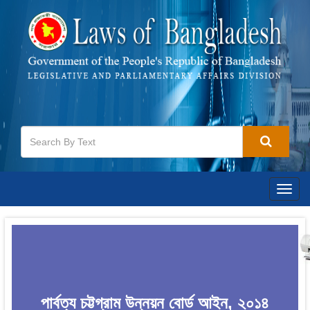
Togg
navig
পার্বত্য চট্টগ্রাম উন্নয়ন বোর্ড আইন, ২০১৪