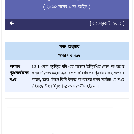
( ২০১৫ সনের ১ নং আইন )
[ ২ ফেব্রুয়ারি, ২০১৫ ]
নবম অধ্যায়
অপরাধ ও দণ্ড
অপরাধ
৪৪। কোন ব্যক্তি যদি এই আইনে উল্লিখিত কোন অপরাধের
পুনঃসংঘটনের
জন্য দণ্ডিত হইয়া দণ্ড ভোগ করিবার পর পুনরায় একই অপরাধ
দণ্ড
করেন, তাহা হইলে তিনি উক্ত অপরাধের জন্য সর্বোচ্চ যে দণ্ড
রহিয়াছে উহার দ্বিগুণ দণ্ডে দণ্ডনীয় হইবেন।