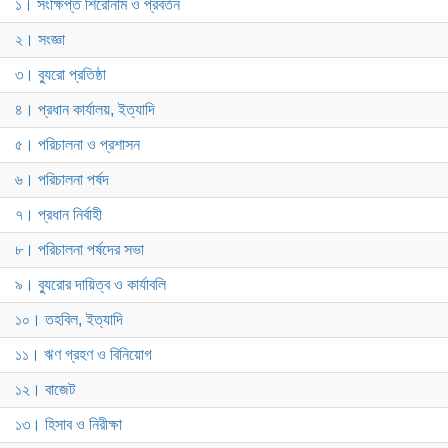
১। সংক্ষিপ্ত শিরোনাম ও প্রবর্তন
২। সংজ্ঞা
৩। ব্যুরো প্রতিষ্ঠা
৪। প্রধান কার্যালয়, ইত্যাদি
৫। পরিচালনা ও প্রশাসন
৬। পরিচালনা পর্ষদ
৭। প্রধান নির্বাহী
৮। পরিচালনা পর্ষদের সভা
৯। ব্যুরোর দায়িত্ব ও কার্যাবলি
১০। তহবিল, ইত্যাদি
১১। ঋণ গ্রহণ ও বিনিয়োগ
১২। বাজেট
১৩। হিসাব ও নিরীক্ষা