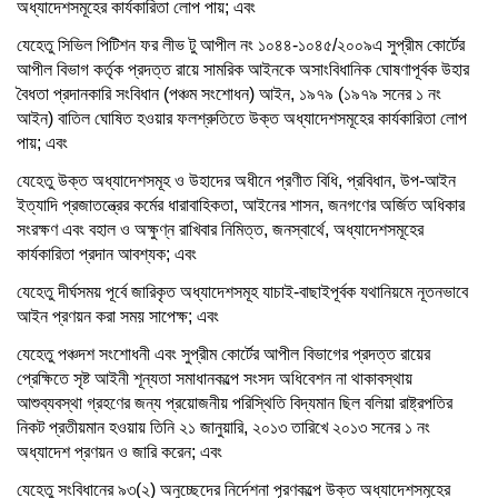
অধ্যাদেশসমূহের কার্যকারিতা লোপ পায়; এবং
যেহেতু সিভিল পিটিশন ফর লীভ টু আপীল নং ১০৪৪-১০৪৫/২০০৯এ সুপ্রীম কোর্টের
আপীল বিভাগ কর্তৃক প্রদত্ত রায়ে সামরিক আইনকে অসাংবিধানিক ঘোষণাপূর্বক উহার
বৈধতা প্রদানকারি সংবিধান (পঞ্চম সংশোধন) আইন, ১৯৭৯ (১৯৭৯ সনের ১ নং
আইন) বাতিল ঘোষিত হওয়ার ফলশ্রুতিতে উক্ত অধ্যাদেশসমূহের কার্যকারিতা লোপ
পায়; এবং
যেহেতু উক্ত অধ্যাদেশসমূহ ও উহাদের অধীনে প্রণীত বিধি, প্রবিধান, উপ-আইন
ইত্যাদি প্রজাতন্ত্রের কর্মের ধারাবাহিকতা, আইনের শাসন, জনগণের অর্জিত অধিকার
সংরক্ষণ এবং বহাল ও অক্ষুণ্ন রাখিবার নিমিত্ত, জনস্বার্থে, অধ্যাদেশসমূহের
কার্যকারিতা প্রদান আবশ্যক; এবং
যেহেতু দীর্ঘসময় পূর্বে জারিকৃত অধ্যাদেশসমূহ যাচাই-বাছাইপূর্বক যথানিয়মে নূতনভাবে
আইন প্রণয়ন করা সময় সাপেক্ষ; এবং
যেহেতু পঞ্চদশ সংশোধনী এবং সুপ্রীম কোর্টের আপীল বিভাগের প্রদত্ত রায়ের
প্রেক্ষিতে সৃষ্ট আইনী শূন্যতা সমাধানকল্পে সংসদ অধিবেশন না থাকাবস্থায়
আশুব্যবস্থা গ্রহণের জন্য প্রয়োজনীয় পরিস্থিতি বিদ্যমান ছিল বলিয়া রাষ্ট্রপতির
নিকট প্রতীয়মান হওয়ায় তিনি ২১ জানুয়ারি, ২০১৩ তারিখে ২০১৩ সনের ১ নং
অধ্যাদেশ প্রণয়ন ও জারি করেন; এবং
যেহেতু সংবিধানের ৯৩(২) অনুচ্ছেদের নির্দেশনা পূরণকল্পে উক্ত অধ্যাদেশসমূহের