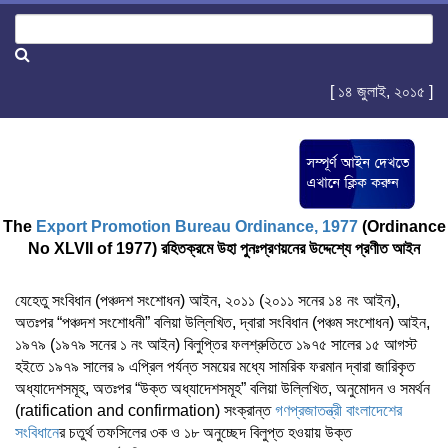
[ ১৪ জুলাই, ২০১৫ ]
The
Export Promotion Bureau Ordinance, 1977
(Ordinance
No XLVII of 1977) রহিতক্রমে উহা পুনঃপ্রণয়নের উদ্দেশ্যে প্রণীত আইন
যেহেতু সংবিধান (পঞ্চদশ সংশোধন) আইন, ২০১১ (২০১১ সনের ১৪ নং আইন),
অতঃপর “পঞ্চদশ সংশোধনী” বলিয়া উল্লিখিত, দ্বারা সংবিধান (পঞ্চম সংশোধন) আইন,
১৯৭৯ (১৯৭৯ সনের ১ নং আইন) বিলুপ্তির ফলশ্রুতিতে ১৯৭৫ সালের ১৫ আগস্ট
হইতে ১৯৭৯ সালের ৯ এপ্রিল পর্যন্ত সময়ের মধ্যে সামরিক ফরমান দ্বারা জারিকৃত
অধ্যাদেশসমূহ, অতঃপর “উক্ত অধ্যাদেশসমূহ” বলিয়া উল্লিখিত, অনুমোদন ও সমর্থন
(ratification and confirmation) সংক্রান্ত
গণপ্রজাতন্ত্রী বাংলাদেশের
সংবিধান
ের চতুর্থ তফসিলের ৩ক ও ১৮ অনুচ্ছেদ বিলুপ্ত হওয়ায় উক্ত