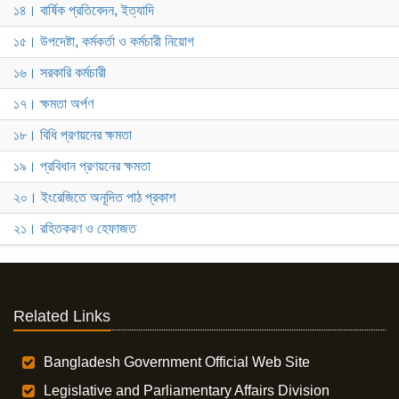
১৪। বার্ষিক প্রতিবেদন, ইত্যাদি
১৫। উপদেষ্টা, কর্মকর্তা ও কর্মচারী নিয়োগ
১৬। সরকারি কর্মচারী
১৭। ক্ষমতা অর্পণ
১৮। বিধি প্রণয়নের ক্ষমতা
১৯। প্রবিধান প্রণয়নের ক্ষমতা
২০। ইংরেজিতে অনূদিত পাঠ প্রকাশ
২১। রহিতকরণ ও হেফাজত
Related Links
Bangladesh Government Official Web Site
Legislative and Parliamentary Affairs Division