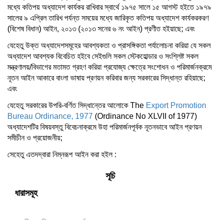
মধ্যে কতিপয় অধ্যাদেশ কার্যকর রাখিবার স্বার্থে ১৯৭৫ সালে ১৫ আগস্ট হইতে ১৯৭৯
সালের ৯ এপ্রিল তারিখ পর্যন্ত সময়ের মধ্যে জারিকৃত কতিপয় অধ্যাদেশ কার্যকরকরণ
(বিশেষ বিধান) আইন, ২০১৩ (২০১৩ সনের ৬ নং আইন) প্রণীত হইয়াছে; এবং
যেহেতু উক্ত অধ্যাদেশসমূহের আবশ্যকতা ও প্রাসঙ্গিকতা পর্যালোচনা করিয়া যে সকল
অধ্যাদেশ আবশ্যক বিবেচিত হইবে সেইগুলি সকল স্টেকহোল্ডার ও সংশ্লিষ্ট সকল
মন্ত্রণালয়/বিভাগের মতামত গ্রহণ করিয়া প্রযোজ্য ক্ষেত্রে সংশোধন ও পরিমার্জনক্রমে
নূতন আইন আকারে বাংলা ভাষায় প্রণয়ন করিবার জন্য সরকারের সিদ্ধান্ত রহিয়াছে;
এবং
যেহেতু সরকারের উপরি-বর্ণিত সিদ্ধান্তের আলোকে The
Export Promotion
Bureau Ordinance, 1977
(Ordinance No XLVII of 1977)
অধ্যাদেশটির বিষয়বস্তু বিবেচনাক্রমে উহা পরিমার্জনপূর্বক নূতনভাবে আইন প্রণয়ন
সমীচীন ও প্রয়োজনীয়;
সেহেতু এতদদ্বারা নিম্নরূপ আইন করা হইল :
সূচি
ধারাসমূহ