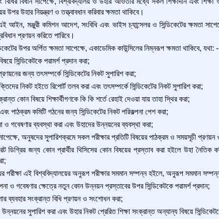
িধির বিধান সাপেক্ষে, বিশ্ববিদ্যালয় ও উহার আওতার মধ্যে সকল শিক্ষাদান এবং শিক্ষা ও
 উপর উহার নিয়ন্ত্রণ ও তত্ত্বাবধান করিবার ক্ষমতা থাকিবে।
ই আইন, মঞ্জুরী কমিশন আদেশ, সংবিধি এবং ভাইস চ্যান্সেলর ও সিন্ডিকেটের ক্ষমতা সাপেক্ষ
প্রবিধান প্রণয়ন করিতে পারিবে।
ডিকেটের উপর অর্পিত ক্ষমতা সাপেক্ষে, একাডেমিক কাউন্সিলের নিম্নরূপ ক্ষমতা থাকিবে, যথা: -
িষয়ে সিন্ডিকেটকে পরামর্শ প্রদান করা;
 প্রণয়নের জন্য তৎসম্পর্কে সিন্ডিকেটের নিকট সুপারিশ করা;
্তিদের নিকট হইতে রিপোর্ট তলব করা এবং তৎসম্পর্কে সিন্ডিকেটের নিকট সুপারিশ করা;
্রান্ত কোন বিষয়ে শিক্ষার্থীগণকে কি কি শর্তে রেহাই দেওয়া যায় তাহা স্থির করা;
 এবং পাঠক্রম কমিটি গঠনের জন্য সিন্ডিকেটের নিকট পরিকল্পনা পেশ করা;
না ও গবেষণার ব্যবস্থা করা এবং উহাদের উন্নয়নের ব্যবস্থা করা;
াপেক্ষে, অনুষদের সুপারিশক্রমে সকল পরীক্ষার প্রতিটি বিষয়ের পাঠক্রম ও সময়সূচী প্রণয়ন ও 
ট ডিগ্রির জন্য কোন প্রার্থীর থিসিসের কোন বিষয়ের প্রস্তাব করা হইলে উহা নৈতিক কমি
রা;
ের পরীক্ষা এই বিশ্ববিদ্যালয়ের অনুরূপ পরীক্ষার সমমান সম্পন্ন হইলে, অনুরূপ সমমান সম্পন্ন
পনা ও গবেষণার ক্ষেত্রে নতুন কোন উন্নয়ন প্রস্তাবের উপর সিন্ডিকেটকে পরামর্শ প্রদান;
থাগার ব্যবহার সংক্রান্ত বিধি প্রণয়ন ও সংশোধন করা;
 উন্নয়নের সুপারিশ করা এবং উহার নিকট প্রেরিত শিক্ষা সংক্রান্ত অন্যান্য বিষয়ে সিন্ডিকেটক