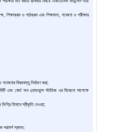
 পরীক্ষার মান বজায় রাখিবার বিষয়ে একাডেমিক কাউন্সিল দায়ী
ে, শিক্ষাক্রম ও পাঠক্রম এবং শিক্ষাদান, গবেষণা ও পরীক্ষার
গবেষণার বিষয়বস্তু নির্ধারণ করা;
টি এবং বোর্ড অব এ্যাডভান্স স্টাডিজ এর বিবেচনা সাপেক্ষে
 ডিগ্রি হিসাবে স্বীকৃতি দেওয়া;
ে পরামর্শ প্রদান;