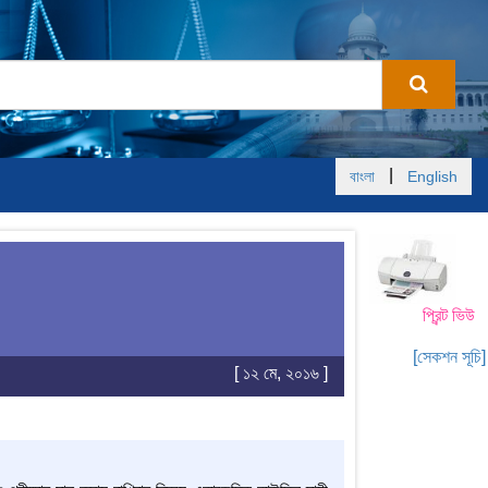
|
বাংলা
English
প্রিন্ট ভিউ
[সেকশন সূচি]
[ ১২ মে, ২০১৬ ]